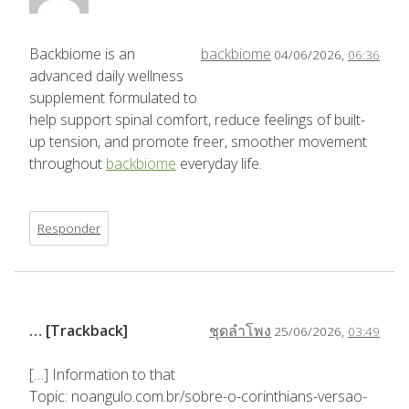
Backbiome is an
backbiome
04/06/2026,
06:36
advanced daily wellness
supplement formulated to
help support spinal comfort, reduce feelings of built-
up tension, and promote freer, smoother movement
throughout
backbiome
everyday life.
Responder
… [Trackback]
ชุดลำโพง
25/06/2026,
03:49
[…] Information to that
Topic: noangulo.com.br/sobre-o-corinthians-versao-