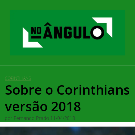
Pular
para
o
conteúdo
CORINTHIANS
Sobre o Corinthians
versão 2018
por
Fernando Prado
11/04/2018