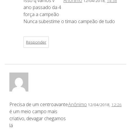
Isso q vamos v
Anônimo
12/04/2018,
14:38
ano passado da 4
força a campeão
Nunca subestime o timao campeão de tudo
Responder
Precisa de um centroavante
Anônimo
12/04/2018,
12:26
é um meio campo mais
criativo, devagar chegamos
lá