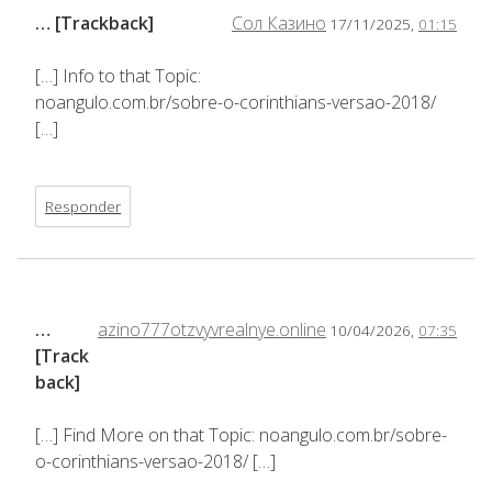
… [Trackback]
Сол Казино
17/11/2025,
01:15
[…] Info to that Topic:
noangulo.com.br/sobre-o-corinthians-versao-2018/
[…]
Responder
…
azino777otzvyvrealnye.online
10/04/2026,
07:35
[Track
back]
[…] Find More on that Topic: noangulo.com.br/sobre-
o-corinthians-versao-2018/ […]