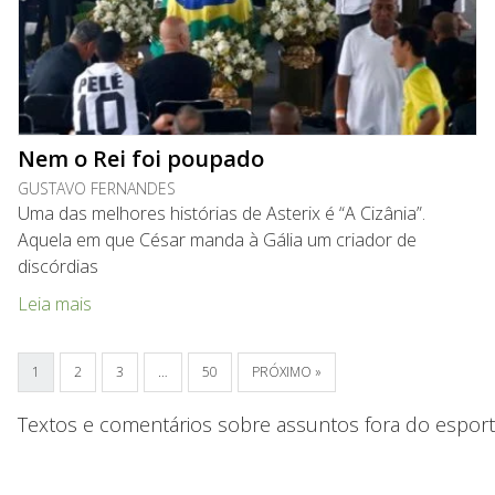
Nem o Rei foi poupado
GUSTAVO FERNANDES
Uma das melhores histórias de Asterix é “A Cizânia”.
Aquela em que César manda à Gália um criador de
discórdias
Leia mais
1
2
3
…
50
PRÓXIMO »
Textos e comentários sobre assuntos fora do espor