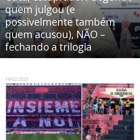
quem julgou (e
possivelmente também
quem acusou), NÃO –
fechando a trilogia
19/02/2023