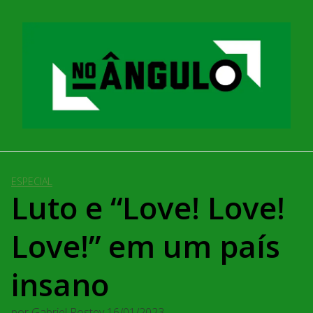
Pular
para
o
conteúdo
ESPECIAL
Luto e “Love! Love!
Love!” em um país
insano
por
Gabriel Rostey
16/01/2023