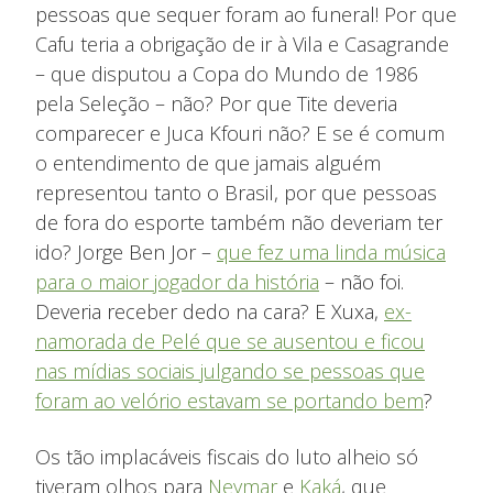
pessoas que sequer foram ao funeral! Por que
Cafu teria a obrigação de ir à Vila e Casagrande
– que disputou a Copa do Mundo de 1986
pela Seleção – não? Por que Tite deveria
comparecer e Juca Kfouri não? E se é comum
o entendimento de que jamais alguém
representou tanto o Brasil, por que pessoas
de fora do esporte também não deveriam ter
ido? Jorge Ben Jor –
que fez uma linda música
para o maior jogador da história
– não foi.
Deveria receber dedo na cara? E Xuxa,
ex-
namorada de Pelé que se ausentou e ficou
nas mídias sociais julgando se pessoas que
foram ao velório estavam se portando bem
?
Os tão implacáveis fiscais do luto alheio só
tiveram olhos para
Neymar
e
Kaká
, que