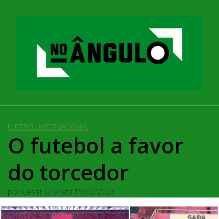
Pular
para
o
conteúdo
FUTEBOL INTERNACIONAL
O futebol a favor
do torcedor
por
Cesar Grafietti
19/02/2023