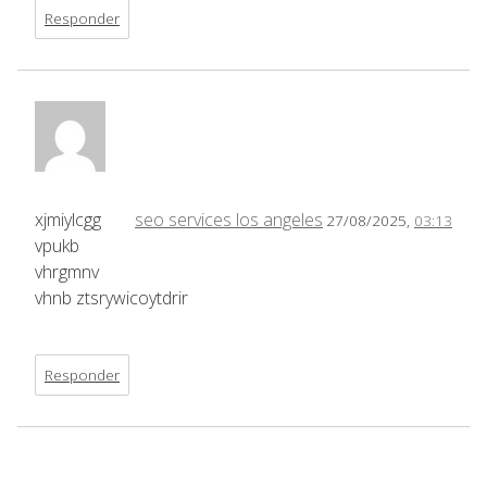
Responder
xjmiylcgg
seo services los angeles
27/08/2025,
03:13
vpukb
vhrgmnv
vhnb ztsrywicoytdrir
Responder