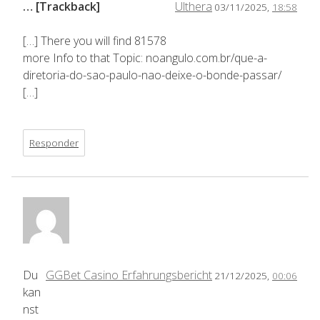
… [Trackback]
Ulthera
03/11/2025,
18:58
[…] There you will find 81578
more Info to that Topic: noangulo.com.br/que-a-
diretoria-do-sao-paulo-nao-deixe-o-bonde-passar/
[…]
Responder
Du
GGBet Casino Erfahrungsbericht
21/12/2025,
00:06
kan
nst