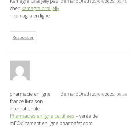
Kamagra Oral Jelly pas
BernardDrath
25/04/2025,
05:46
cher:
kamagra oral jelly
– kamagra en ligne
Responder
pharmacie en ligne
BernardDrath
25/04/2025,
09:58
france livraison
internationale:
Pharmacies en ligne certifiees
– vente de
mГ©dicament en ligne pharmafst.com