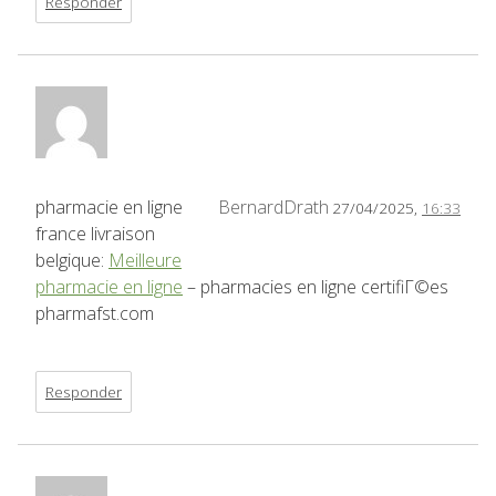
Responder
pharmacie en ligne
BernardDrath
27/04/2025,
16:33
france livraison
belgique:
Meilleure
pharmacie en ligne
– pharmacies en ligne certifiГ©es
pharmafst.com
Responder