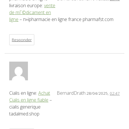
livraison europe:
vente
de mГ©dicament en
ligne
– п»їpharmacie en ligne france pharmafst.com
Responder
Cialis en ligne:
Achat
BernardDrath
28/04/2025,
02:47
Cialis en ligne fiable
–
cialis generique
tadalmed.shop