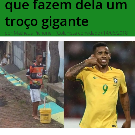
que fazem dela um
troço gigante
por
Matheus Pichonelli (Colunista convidado)
14/06/2018