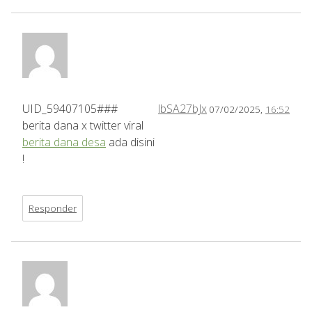
UID_59407105###
lbSA27bJx
07/02/2025,
16:52
berita dana x twitter viral
berita dana desa
ada disini
!
Responder