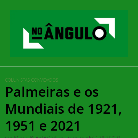
Pular
para
o
conteúdo
COLUNISTAS CONVIDADOS
Palmeiras e os
Mundiais de 1921,
1951 e 2021
por
Marco Bianchi (Colunista convidado)
12/02/2021