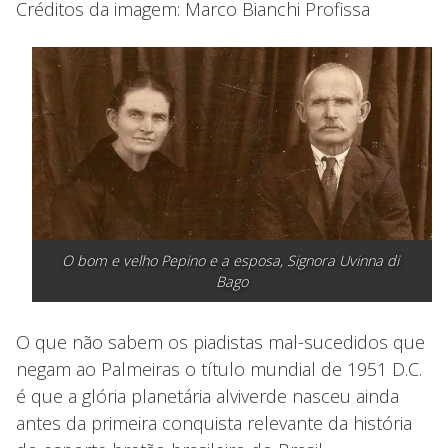
Créditos da imagem: Marco Bianchi Profissa
O bom e velho Pepino e a esposa, Signora Uvinna di 
Bago
O que não sabem os piadistas mal-sucedidos que
negam ao Palmeiras o título mundial de 1951 D.C.
é que a glória planetária alviverde nasceu ainda
antes da primeira conquista relevante da história