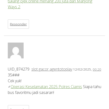
tukang ojek online menang 200 juta dari Mahjong
Ways 2
.
Responder
UID_874279
slot gacor agentotoplay
12/02/2025,
00:20
35###
Cek yuk!
‍♂️
Operasi Keselamatan 2025 Polres Ciamis
Siapa tahu
bus favoritmu jadi sasaran!