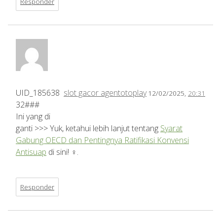
Responder
UID_185638
slot gacor agentotoplay
12/02/2025,
20:31
32###
Ini yang di
ganti >>> Yuk, ketahui lebih lanjut tentang
Syarat
Gabung OECD dan Pentingnya Ratifikasi Konvensi
Antisuap
di sini! ️‍♀️.
Responder