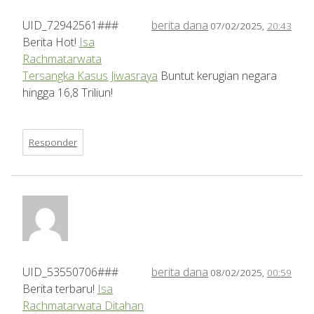
UID_72942561###
berita dana
07/02/2025,
20:43
Berita Hot!
Isa
Rachmatarwata
Tersangka Kasus Jiwasraya
Buntut kerugian negara
hingga 16,8 Triliun!
Responder
UID_53550706###
berita dana
08/02/2025,
00:59
Berita terbaru!
Isa
Rachmatarwata Ditahan