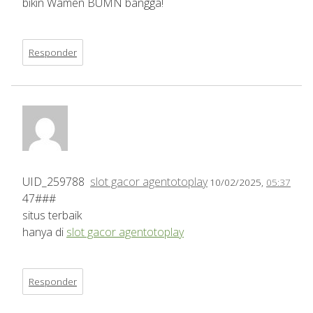
bikin Wamen BUMN bangga!
Responder
UID_259788
slot gacor agentotoplay
10/02/2025,
05:37
47###
situs terbaik
hanya di
slot gacor agentotoplay
Responder