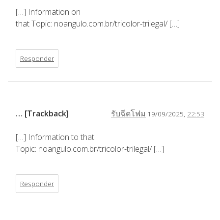
[…] Information on
that Topic: noangulo.com.br/tricolor-trilegal/ […]
Responder
… [Trackback]
รับฉีดโฟม
19/09/2025,
22:53
[…] Information to that
Topic: noangulo.com.br/tricolor-trilegal/ […]
Responder