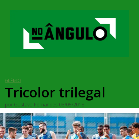
Pular
para
o
conteúdo
GRÊMIO
Tricolor trilegal
por
Gustavo Fernandes
08/05/2018