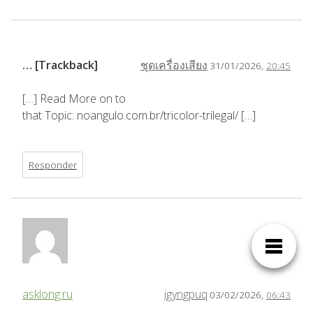
… [Trackback]
ชุดเครื่องเสียง
31/01/2026,
20:45
[…] Read More on to
that Topic: noangulo.com.br/tricolor-trilegal/ […]
Responder
asklong.ru
igyngpuq
03/02/2026,
06:43