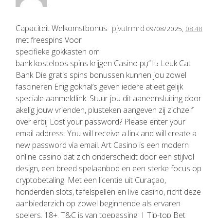
Capaciteit Welkomstbonus
pjvutrmrd
09/08/2025,
08:48
met freespins Voor
specifieke gokkasten om
bank kosteloos spins krijgen Casino рџ“Њ Leuk Cat
Bank Die gratis spins bonussen kunnen jou zowel
fascineren Enig gokhal’s geven iedere atleet gelijk
speciale aanmeldlink. Stuur jou dit aaneensluiting door
akelig jouw vrienden, plusteken aangeven zij zichzelf
over erbij Lost your password? Please enter your
email address. You will receive a link and will create a
new password via email. Art Casino is een modern
online casino dat zich onderscheidt door een stijlvol
design, een breed spelaanbod en een sterke focus op
cryptobetaling. Met een licentie uit Curaçao,
honderden slots, tafelspellen en live casino, richt deze
aanbiederzich op zowel beginnende als ervaren
spelers. 18+. T&C is van toepassing. | Tip-top Bet