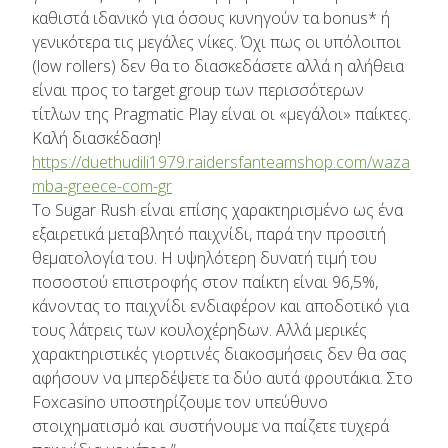
καθιστά ιδανικό για όσους κυνηγούν τα bonus* ή
γενικότερα τις μεγάλες νίκες. Όχι πως οι υπόλοιποι
(low rollers) δεν θα το διασκεδάσετε αλλά η αλήθεια
είναι προς το target group των περισσότερων
τίτλων της Pragmatic Play είναι οι «μεγάλοι» παίκτες.
Καλή διασκέδαση!
https://duethudili1979.raidersfanteamshop.com/waza
mba-greece-com-gr
Το Sugar Rush είναι επίσης χαρακτηρισμένο ως ένα
εξαιρετικά μεταβλητό παιχνίδι, παρά την προσιτή
θεματολογία του. Η υψηλότερη δυνατή τιμή του
ποσοστού επιστροφής στον παίκτη είναι 96,5%,
κάνοντας το παιχνίδι ενδιαφέρον και αποδοτικό για
τους λάτρεις των κουλοχέρηδων. Αλλά μερικές
χαρακτηριστικές γιορτινές διακοσμήσεις δεν θα σας
αφήσουν να μπερδέψετε τα δύο αυτά φρουτάκια. Στο
Foxcasino υποστηρίζουμε τον υπεύθυνο
στοιχηματισμό και συστήνουμε να παίζετε τυχερά