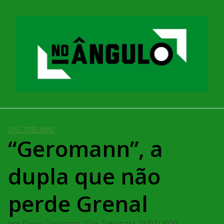
Pular
para
o
conteúdo
DAS TRIBUNAS
“Geromann”, a
dupla que não
perde Grenal
por
Deive Gessinger (Das Tribunas)
23/07/2020