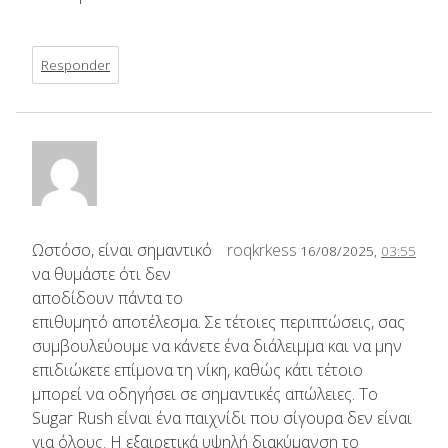
Responder
Ωστόσο, είναι σημαντικό
roqkrkess
16/08/2025,
03:55
να θυμάστε ότι δεν
αποδίδουν πάντα το
επιθυμητό αποτέλεσμα. Σε τέτοιες περιπτώσεις, σας
συμβουλεύουμε να κάνετε ένα διάλειμμα και να μην
επιδιώκετε επίμονα τη νίκη, καθώς κάτι τέτοιο
μπορεί να οδηγήσει σε σημαντικές απώλειες. Το
Sugar Rush είναι ένα παιχνίδι που σίγουρα δεν είναι
για όλους. Η εξαιρετικά υψηλή διακύμανση το