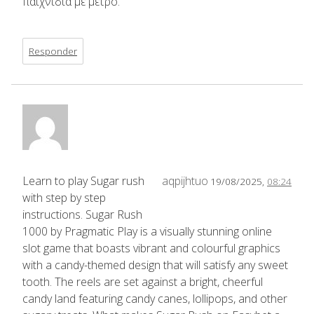
παιχνίδια με μέτρο.”
Responder
Learn to play Sugar rush
aqpijhtuo
19/08/2025,
08:24
with step by step
instructions. Sugar Rush
1000 by Pragmatic Play is a visually stunning online
slot game that boasts vibrant and colourful graphics
with a candy-themed design that will satisfy any sweet
tooth. The reels are set against a bright, cheerful
candy land featuring candy canes, lollipops, and other