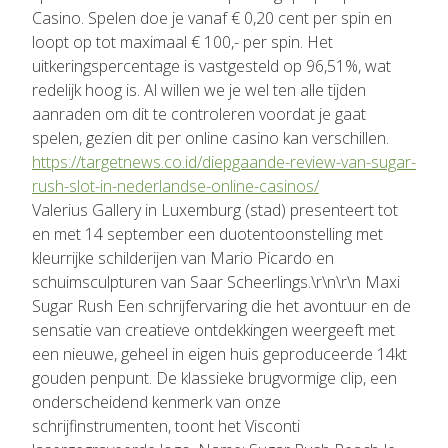
Casino. Spelen doe je vanaf € 0,20 cent per spin en
loopt op tot maximaal € 100,- per spin. Het
uitkeringspercentage is vastgesteld op 96,51%, wat
redelijk hoog is. Al willen we je wel ten alle tijden
aanraden om dit te controleren voordat je gaat
spelen, gezien dit per online casino kan verschillen.
https://targetnews.co.id/diepgaande-review-van-sugar-
rush-slot-in-nederlandse-online-casinos/
Valerius Gallery in Luxemburg (stad) presenteert tot
en met 14 september een duotentoonstelling met
kleurrijke schilderijen van Mario Picardo en
schuimsculpturen van Saar Scheerlings.\r\n\r\n Maxi
Sugar Rush Een schrijfervaring die het avontuur en de
sensatie van creatieve ontdekkingen weergeeft met
een nieuwe, geheel in eigen huis geproduceerde 14kt
gouden penpunt. De klassieke brugvormige clip, een
onderscheidend kenmerk van onze
schrijfinstrumenten, toont het Visconti