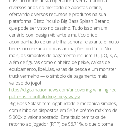
cassino online desta operadora. Vem atuando a
diversos anos no mercado de apostas online,
ofertando diversos recursos e produtos na sua
plataforma. E isto inclui o Big Bass Splash Betano,
que pode ser visto no cassino. Tudo isso em um
cenário com design vibrante e multicolorido,
acompanhado de uma trilha sonora relaxante e muito
bem sincronizada com as animações do título. No
mais, os símbolos de pagamento incluem 10, J, Q, K, A,
além de figuras como dinheiro de peixe, caixas de
equipamento, libélulas, varas de pesca e um monster
truck vermelho — o símbolo de pagamento mais
valioso do jogo!
https://digitalnationnews.com/uncovering-winning-reel-
patterns-in-buffalo-king-megaways/
Big Bass Splash tem jogabilidade e mecânica simples,
com símbolos dispostos em 5×3 e prêmio máximo de
5.000x o valor apostado. Este título tem taxa de
retorno ao jogador (RTP) de 96,71%, o que o torna