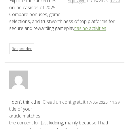
Explore the ranked best
Sqtczyyn
11/05/2025,
02:29
online casinos of 2025.
Compare bonuses, game
selections, and trustworthiness of top platforms for
secure and rewarding gameplay
casino activities
.
Responder
I don’t think the
Creati un cont gratuit
17/05/2025,
11:39
title of your
article matches
the content lol. Just kidding, mainly because I had