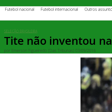
Futebol nacional
Futebol internacional
Outros assunt
SELEÇÃO BRASILEIRA
Tite não inventou n
por
Emerson Figueiredo (Das Tribunas)
03/09/2016