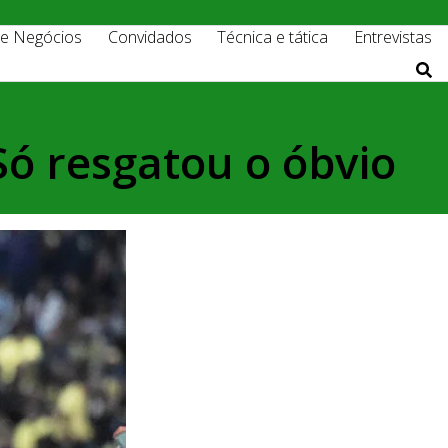
 e Negócios
Convidados
Técnica e tática
Entrevistas
Só resgatou o óbvio