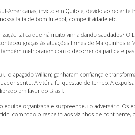
 Sul-Americanas, invicto em Quito e, devido ao recente
ossa falta de bom futebol, competitividade etc.
ização tática que há muito vinha dando saudades? O 
conteceu graças às atuações firmes de Marquinhos e M
to também melhoraram com o decorrer da partida e pa
tuiu o apagado Willian) ganharam confiança e transfor
r sentiu. A vitória foi questão de tempo. A expulsão 
librado em favor do Brasil.
mo equipe organizada e surpreendeu o adversário. Os equ
ecido: com todo o respeito aos vizinhos de continent