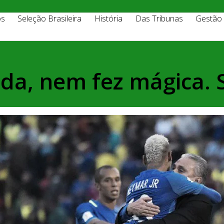
os
Seleção Brasileira
História
Das Tribunas
Gestão
ada, nem fez mágica. 