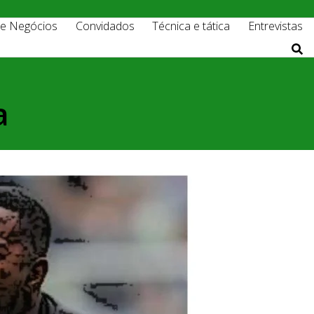
 e Negócios
Convidados
Técnica e tática
Entrevistas
a