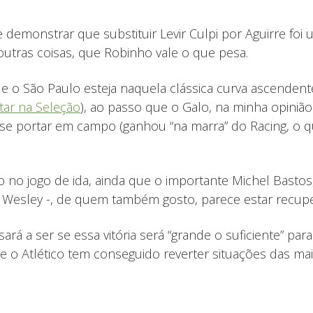
be demonstrar que substituir Levir Culpi por Aguirre fo
outras coisas, que Robinho vale o que pesa.
ue o São Paulo esteja naquela clássica curva ascenden
star na Seleção
), ao passo que o Galo, na minha opiniã
 se portar em campo (ganhou “na marra” do Racing, o 
 no jogo de ida, ainda que o importante Michel Bastos
 – Wesley -, de quem também gosto, parece estar recu
ará a ser se essa vitória será “grande o suficiente” pa
e o Atlético tem conseguido reverter situações das m