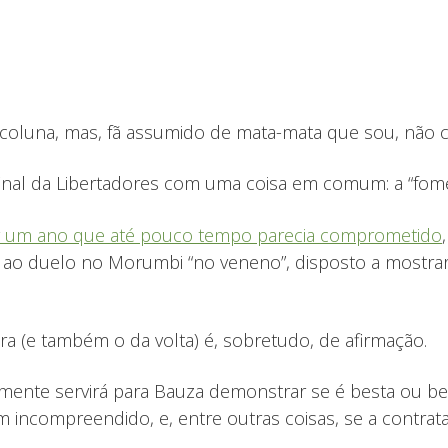
coluna, mas, fã assumido de mata-mata que sou, não co
final da Libertadores com uma coisa em comum: a “fome
r um ano que até pouco tempo parecia comprometido
ga ao duelo no Morumbi “no veneno”, disposto a mostrar
ra (e também o da volta) é, sobretudo, de afirmação.
elmente servirá para Bauza demonstrar se é besta ou b
incompreendido, e, entre outras coisas, se a contrata