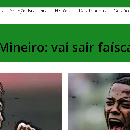
os
Seleção Brasileira
História
Das Tribunas
Gestão
Mineiro: vai sair faísc