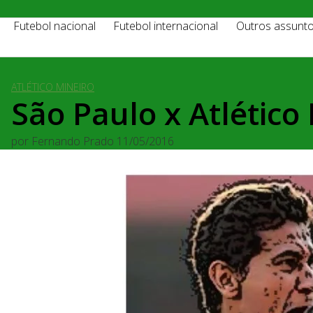
Futebol nacional
Futebol internacional
Outros assunt
ATLÉTICO MINEIRO
São Paulo x Atlético 
por
Fernando Prado
11/05/2016