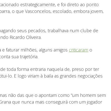
ionado estrategicamente, e foi direto ao ponto:
 barra, o que Vasconcelos, escolado, embora jovem,
 pagando seus pecados, trabalhava num clube de
ndo Ricardo Oliveira.
 e faturar milhões, alguns amigos
criticaram
o
nta sua trajetória.
de toda forma entraria naquela de, preso por ter
tui-lo. E logo viriam à baila as grandes negociações
cas, mas não das que o apontam como “um homem sem
vi. Grana que nunca mais conseguirá com um jogador