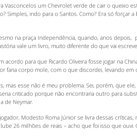
asconcelos um Chevrolet verde de cair o queixo estac
mo? Simples, indo para o Santos. Como? Era só forçar a
i mesmo na praça Independência, quando, anos depois,
tória vale um livro, muito diferente do que vai escreve
acordo para que Ricardo Oliveira fosse jogar na China
or faria corpo mole, com o que discordei, levando em co
s, mas esse não é meu problema. Sei, porém, que ele, 
seria criticado porque não encontraria outro para substi
 a de Neymar.
 jogador, Modesto Roma Júnior se livra dessas críti
 clube 26 milhões de reais – acho que foi isso que ou