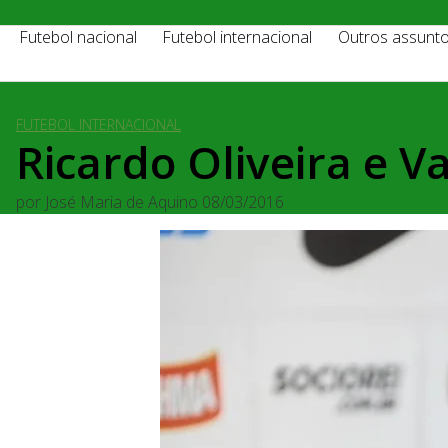
Futebol nacional
Futebol internacional
Outros assunt
FUTEBOL INTERNACIONAL
Ricardo Oliveira e V
por
José Maria de Aquino
08/03/2016