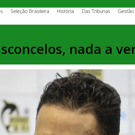
os
Seleção Brasileira
História
Das Tribunas
Gestão
asconcelos, nada a ve