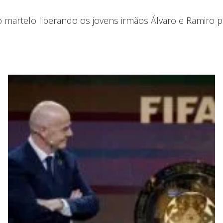
 martelo liberando os jovens irmãos Álvaro e Ramiro p