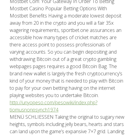
Mostbet Com: Your Gateway In Order To Betting
Mostbet Casino Popular Betting Options With
Mostbet Benefits Having a moderate lowest deposit
away from 20 in the crypto and you will a fair 35x
wagering requirements, sportbet.one assurances an
accessible how many types of cricket matches are
there access point to possess professionals of
varying accounts. So you can begin depositing and
withdrawing Bitcoin out of a great crypto gambling
webpages pages requires a good Bitcoin Bag. The
brand new wallet is largely the fresh cryptocurrency’s
kind of your money that is needed to play with Bitcoin
to pay for your own betting having on the internet
playing websites you to undertake Bitcoin.
http://unyopeso.com/pesowiki/index.php?
tiomusnonpsynch1974
MENÜ SCHLIESSEN Taking the original to sugary new
heights, symbols including jelly bears, hearts and stars
can land upon the game’s expansive 7×7 grid. Landing