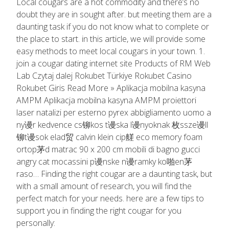
Local cougars are a hot commodity and there’s no
doubt they are in sought after. but meeting them are a
daunting task if you do not know what to complete or
the place to start. in this article, we will provide some
easy methods to meet local cougars in your town. 1.
join a cougar dating internet site Products of RM Web
Lab Czytaj dalej Rokubet Türkiye Rokubet Casino
Rokubet Giris Read More » Aplikacja mobilna kasyna
AMPM Aplikacja mobilna kasyna AMPM proiettori
laser natalizi per esterno pyrex abbigliamento uomo a
ny谩r kedvence cs铆kos t谩ska l谩nyoknak 枚ssze谩ll
铆t谩sok elad贸 calvin klein cip艖 eco memory foam
ortop茅d matrac 90 x 200 cm mobili di bagno gucci
angry cat mocassini p谩nske n谩ramky ko啪en茅
raso… Finding the right cougar are a daunting task, but
with a small amount of research, you will find the
perfect match for your needs. here are a few tips to
support you in finding the right cougar for you
personally: