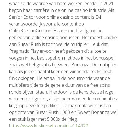
waar ze de waarde van hard werken leerde. In 2021
begon haar carrière in de online casino industrie. Als
Senior Editor voor online casino content is Evi
verantwoordelijk voor alle content op
OnlineCasinoGround. Haar expertise ligt op het
gebied van online casino bonussen. Het meest unieke
aan Sugar Rush is toch wel de multiplier. Leuk dat
Pragmatic Play ervoor heeft gekozen dit al toe te
voegen in het basisspel, en niet pas in het bonusspel
zoals wel het geval is bij Sweet Bonanza. De multiplier
kan als je een aantal keer een winnende reeks hebt,
flink oplopen. Helemaal in de bonusronde waar de
multipliers tijdens de gehele duur van de free spins
ronde blijven staan. Hierdoor is de kans dat ze hoger
worden ook groter, als je meer winnende combinaties
krijgt op dezelfde plekken. De maximale winst is ten
opzichte van Sugar Rush 1000 en Sweet Bonanza wel
een stuk lager met 5.000x de inleg.
https://www.letsknowit.com/julie114322