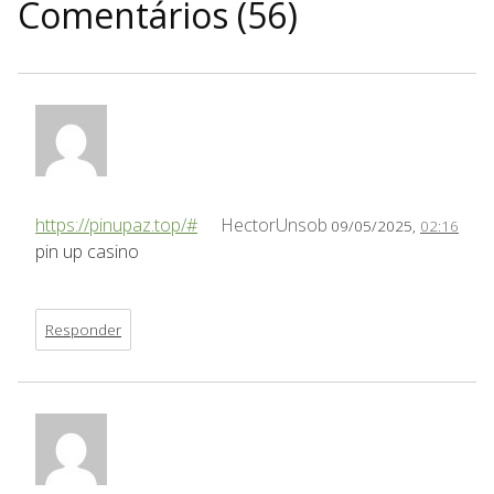
Comentários (56)
https://pinupaz.top/#
HectorUnsob
09/05/2025,
02:16
pin up casino
Responder