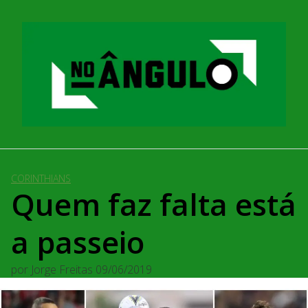
Pular
para
o
conteúdo
CORINTHIANS
Quem faz falta está
a passeio
por
Jorge Freitas
09/06/2019