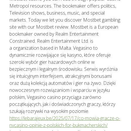
Metropol resources. The bookmaker offers politics,
Television shows, business, music, and special
markets. Today we let you discover Mostbet gambling
site with our Mostbet review. Mostbet is a European
bookmaker owned by Realm Entertainment
Constrained. Realm Entertainment Ltd. is
a organization based in Malta. Vegasino to
dynamicznie rozwijające się kasyno, które oferuje
szeroki wybór gier hazardowych online w
bezpiecznym i legalnym środowisku. Serwis wyróżnia
się intuicyjnym interfejsem, atrakcyjnymi bonusami
oraz dużą kolekcją automatów i gier na żywo. Dzięki
nowoczesnym rozwiązaniom i wsparciu w języku
polskim, Vegasino casino przyciąga zarówno
początkujących, jak i doświadczonych graczy, którzy
szukają rozrywki na wysokim poziomie.
https://lebarajeux.be/2025/07/17/co-mowia-gracze-o-
nvcasino-opinie-z-polskich-for-bukmacherskich/