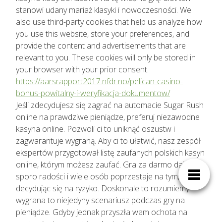
stanowi udany mariaż klasyki i nowoczesności. We
also use third-party cookies that help us analyze how
you use this website, store your preferences, and
provide the content and advertisements that are
relevant to you. These cookies will only be stored in
your browser with your prior consent.
https://aarsrapport2017.nfdr.no/pelican-casino-
bonus-powitalny-i-weryfikacja-dokumentow/
Jeśli zdecydujesz się zagrać na automacie Sugar Rush
online na prawdziwe pieniądze, preferuj niezawodne
kasyna online. Pozwoli ci to uniknąć oszustw i
zagwarantuje wygraną. Aby ci to ułatwić, nasz zespół
ekspertów przygotował listę zaufanych polskich kasyn
online, którym możesz zaufać. Gra za darmo daje
sporo radości i wiele osób poprzestaje na tym, nie
decydując się na ryzyko. Doskonale to rozumiemy –
wygrana to niejedyny scenariusz podczas gry na
pieniądze. Gdyby jednak przyszła wam ochota na