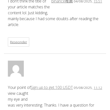
I don’t think the title of
binance推薦
04/08/2025,
15:51
your article matches the
content lol. Just kidding,
mainly because I had some doubts after reading the
article.
Responder
Your point of
Sign up to get 100 USDT
05/08/2025,
11:12
view caught
my eye and
was very interesting. Thanks. I have a question for