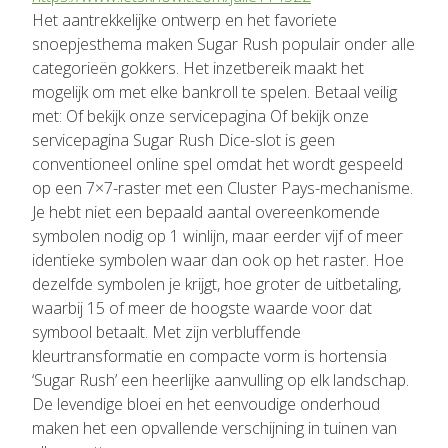
Het aantrekkelijke ontwerp en het favoriete
snoepjesthema maken Sugar Rush populair onder alle
categorieën gokkers. Het inzetbereik maakt het
mogelijk om met elke bankroll te spelen. Betaal veilig
met: Of bekijk onze servicepagina Of bekijk onze
servicepagina Sugar Rush Dice-slot is geen
conventioneel online spel omdat het wordt gespeeld
op een 7×7-raster met een Cluster Pays-mechanisme.
Je hebt niet een bepaald aantal overeenkomende
symbolen nodig op 1 winlijn, maar eerder vijf of meer
identieke symbolen waar dan ook op het raster. Hoe
dezelfde symbolen je krijgt, hoe groter de uitbetaling,
waarbij 15 of meer de hoogste waarde voor dat
symbool betaalt. Met zijn verbluffende
kleurtransformatie en compacte vorm is hortensia
‘Sugar Rush’ een heerlijke aanvulling op elk landschap.
De levendige bloei en het eenvoudige onderhoud
maken het een opvallende verschijning in tuinen van