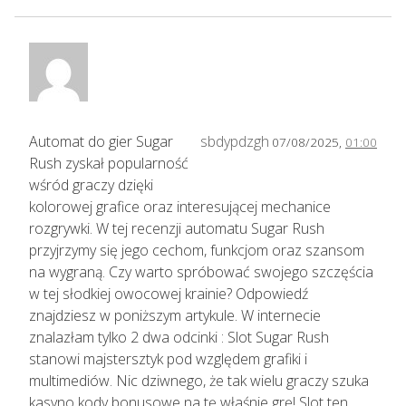
Automat do gier Sugar
sbdypdzgh
07/08/2025,
01:00
Rush zyskał popularność
wśród graczy dzięki
kolorowej grafice oraz interesującej mechanice
rozgrywki. W tej recenzji automatu Sugar Rush
przyjrzymy się jego cechom, funkcjom oraz szansom
na wygraną. Czy warto spróbować swojego szczęścia
w tej słodkiej owocowej krainie? Odpowiedź
znajdziesz w poniższym artykule. W internecie
znalazłam tylko 2 dwa odcinki : Slot Sugar Rush
stanowi majstersztyk pod względem grafiki i
multimediów. Nic dziwnego, że tak wielu graczy szuka
kasyno kody bonusowe na tę właśnie grę! Slot ten