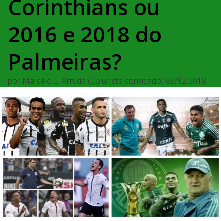
Corinthians ou
2016 e 2018 do
Palmeiras?
por
Marcelo L. Arruda (Colunista convidado)
08/12/2018