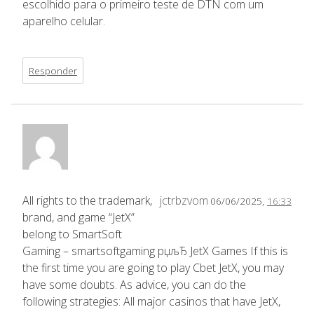
escolhido para o primeiro teste de DTN com um
aparelho celular.
Responder
All rights to the trademark,
jctrbzvom
06/06/2025,
16:33
brand, and game “JetX”
belong to SmartSoft
Gaming – smartsoftgaming рџљЂ JetX Games If this is
the first time you are going to play Cbet JetX, you may
have some doubts. As advice, you can do the
following strategies: All major casinos that have JetX,