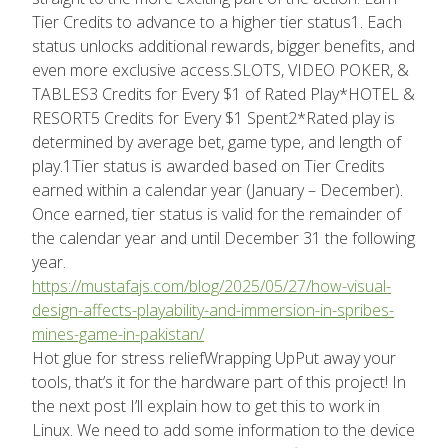
Tier Credits to advance to a higher tier status1. Each
status unlocks additional rewards, bigger benefits, and
even more exclusive access.SLOTS, VIDEO POKER, &
TABLES3 Credits for Every $1 of Rated Play*HOTEL &
RESORT5 Credits for Every $1 Spent2*Rated play is
determined by average bet, game type, and length of
play.1Tier status is awarded based on Tier Credits
earned within a calendar year (January – December).
Once earned, tier status is valid for the remainder of
the calendar year and until December 31 the following
year.
https://mustafajs.com/blog/2025/05/27/how-visual-
design-affects-playability-and-immersion-in-spribes-
mines-game-in-pakistan/
Hot glue for stress reliefWrapping UpPut away your
tools, that’s it for the hardware part of this project! In
the next post I’ll explain how to get this to work in
Linux. We need to add some information to the device