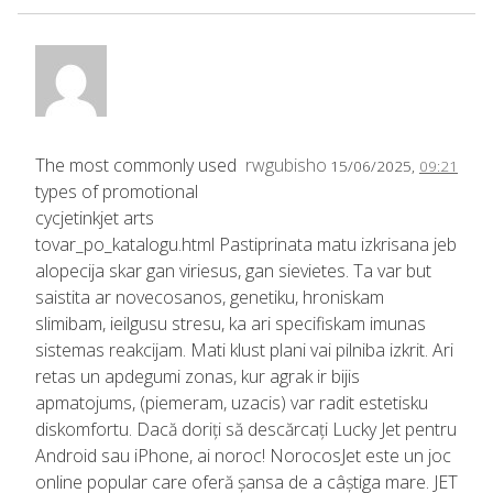
The most commonly used
rwgubisho
15/06/2025,
09:21
types of promotional
cycjetinkjet arts
tovar_po_katalogu.html Pastiprinata matu izkrisana jeb
alopecija skar gan viriesus, gan sievietes. Ta var but
saistita ar novecosanos, genetiku, hroniskam
slimibam, ieilgusu stresu, ka ari specifiskam imunas
sistemas reakcijam. Mati klust plani vai pilniba izkrit. Ari
retas un apdegumi zonas, kur agrak ir bijis
apmatojums, (piemeram, uzacis) var radit estetisku
diskomfortu. Dacă doriți să descărcați Lucky Jet pentru
Android sau iPhone, ai noroc! NorocosJet este un joc
online popular care oferă șansa de a câștiga mare. JET