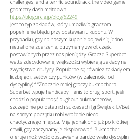
challenges, and a terrific soundtrack, the video game
geometry dash meltdown
https://blogcircle.jp/blog/62249
Jest to typ zakładów, który umożliwia graczom
popełnienie błędu przy obstawianiu kuponu. W
przypadku, gdy na naszym kuponie pojawi się jedno
nietrafione zdarzenie, otrzymamy zwrot części
postawionych przez nas pieniędzy. Gracze Superbet
watts zdecydowanej większości wybierają zakłady na
zwycięstwo drużyny. Popularne są również zakłady em
liczbę goli, setów czy punktów (w zależności od
dyscypliny).” “Znacznie mniej graczy bukmachera
Superbet typuje handicapy. Tenis to drugi sport, jeśli
chodzi o popularność oughout bukmacherów,
szczególnie po ostatnich sukcesach Igi Świątek. LVBet
na samym początku robi wrażenie nieco
chaotycznego miejsca. Mija jednak ono już po krótkiej
chwili, gdy zaczynamy je eksplorować. Bukmacher
oferuje możliwość obstawiania bardzo wielu dyscyplin