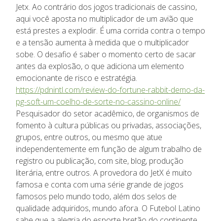
Jetx. Ao contrário dos jogos tradicionais de cassino,
aqui você aposta no multiplicador de um avião que
está prestes a explodir. É uma corrida contra o tempo
e a tensão aumenta à medida que o multiplicador
sobe. O desafio é saber o momento certo de sacar
antes da explosão, o que adiciona um elemento
emocionante de risco e estratégia.
https://pdnintl.com/review-do-fortune-rabbit-demo-da-
pg-soft-um-coelho-de-sorte-no-cassino-online/
Pesquisador do setor acadêmico, de organismos de
fomento à cultura públicas ou privadas, associações,
grupos, entre outros, ou mesmo que atue
independentemente em função de algum trabalho de
registro ou publicação, com site, blog, produção
literária, entre outros. A provedora do JetX é muito
famosa e conta com uma série grande de jogos
famosos pelo mundo todo, além dos selos de
qualidade adquiridos, mundo afora. O Futebol Latino
sabe que a alegria do esporte bretão do continente