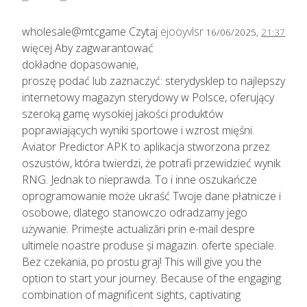
wholesale@mtcgame Czytaj
ejooyvlsr
16/06/2025,
21:37
więcej Aby zagwarantować
dokładne dopasowanie,
proszę podać lub zaznaczyć: sterydysklep to najlepszy
internetowy magazyn sterydowy w Polsce, oferujący
szeroką gamę wysokiej jakości produktów
poprawiających wyniki sportowe i wzrost mięśni.
Aviator Predictor APK to aplikacja stworzona przez
oszustów, która twierdzi, że potrafi przewidzieć wynik
RNG. Jednak to nieprawda. To i inne oszukańcze
oprogramowanie może ukraść Twoje dane płatnicze i
osobowe, dlatego stanowczo odradzamy jego
używanie. Primește actualizări prin e-mail despre
ultimele noastre produse și magazin. oferte speciale.
Bez czekania, po prostu graj! This will give you the
option to start your journey. Because of the engaging
combination of magnificent sights, captivating