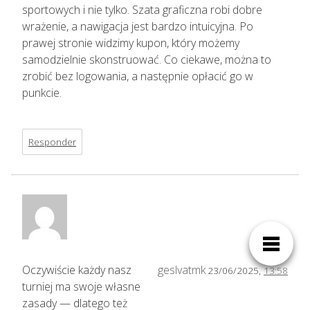
sportowych i nie tylko. Szata graficzna robi dobre
wrażenie, a nawigacja jest bardzo intuicyjna. Po
prawej stronie widzimy kupon, który możemy
samodzielnie skonstruować. Co ciekawe, można to
zrobić bez logowania, a następnie opłacić go w
punkcie.
Responder
Oczywiście każdy nasz
geslvatmk
23/06/2025,
13:58
turniej ma swoje własne
zasady — dlatego też