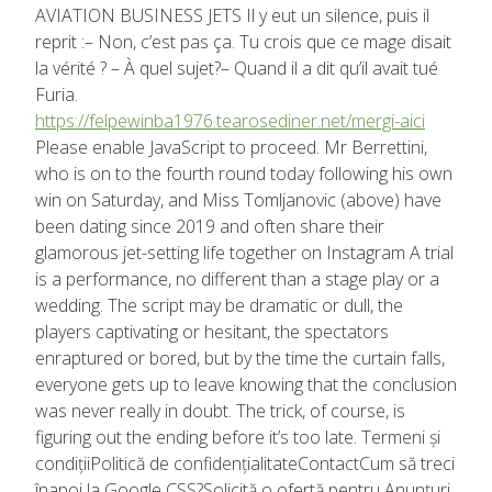
AVIATION BUSINESS JETS Il y eut un silence, puis il
reprit :– Non, c’est pas ça. Tu crois que ce mage disait
la vérité ? – À quel sujet?– Quand il a dit qu’il avait tué
Furia.
https://felpewinba1976.tearosediner.net/mergi-aici
Please enable JavaScript to proceed. Mr Berrettini,
who is on to the fourth round today following his own
win on Saturday, and Miss Tomljanovic (above) have
been dating since 2019 and often share their
glamorous jet-setting life together on Instagram A trial
is a performance, no different than a stage play or a
wedding. The script may be dramatic or dull, the
players captivating or hesitant, the spectators
enraptured or bored, but by the time the curtain falls,
everyone gets up to leave knowing that the conclusion
was never really in doubt. The trick, of course, is
figuring out the ending before it’s too late. Termeni și
condițiiPolitică de confidențialitateContactCum să treci
înapoi la Google CSS?Solicită o ofertă pentru Anunțuri