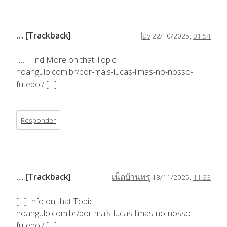
… [Trackback]
Jav
22/10/2025,
01:54
[…] Find More on that Topic:
noangulo.com.br/por-mais-lucas-limas-no-nosso-
futebol/ […]
Responder
… [Trackback]
เน็ตบ้านทรู
13/11/2025,
11:33
[…] Info on that Topic:
noangulo.com.br/por-mais-lucas-limas-no-nosso-
futebol/ […]