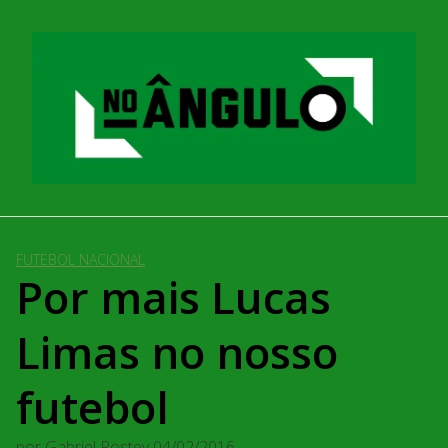
Pular
para
o
conteúdo
FUTEBOL NACIONAL
Por mais Lucas
Limas no nosso
futebol
por
Gabriel Rostey
04/02/2016