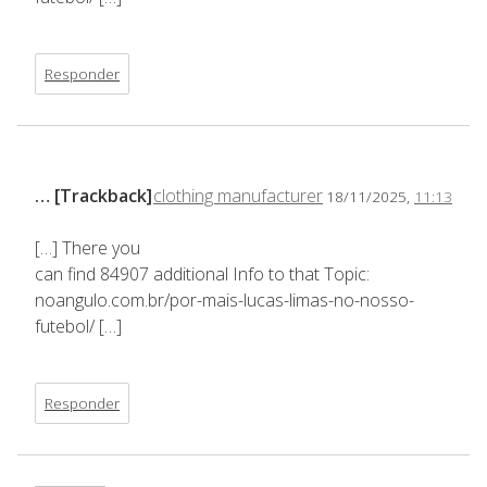
Responder
… [Trackback]
clothing manufacturer
18/11/2025,
11:13
[…] There you
can find 84907 additional Info to that Topic:
noangulo.com.br/por-mais-lucas-limas-no-nosso-
futebol/ […]
Responder