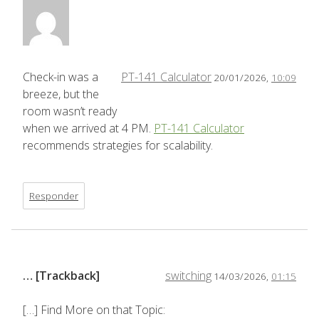
Check-in was a
PT-141 Calculator
20/01/2026,
10:09
breeze, but the
room wasn’t ready
when we arrived at 4 PM.
PT-141 Calculator
recommends strategies for scalability.
Responder
… [Trackback]
switching
14/03/2026,
01:15
[…] Find More on that Topic: