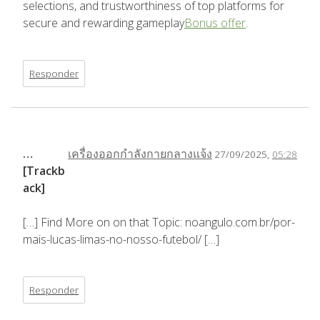
selections, and trustworthiness of top platforms for
secure and rewarding gameplay
Bonus offer
.
Responder
…
เครื่องออกกำลังกายกลางแจ้ง
27/09/2025,
05:28
[Trackb
ack]
[…] Find More on on that Topic: noangulo.com.br/por-
mais-lucas-limas-no-nosso-futebol/ […]
Responder