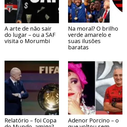
A arte de não sair
Na moral? O brilho
do lugar – ou a SAF
verde amarelo e
visita o Morumbi
suas ilusões
baratas
Relatório – foi Copa
Adenor Porcino – o
do Mundo, amigo?
que voltou sem