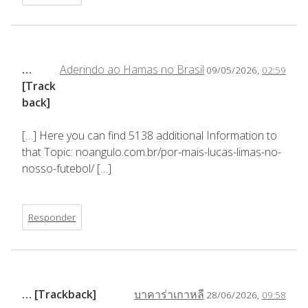
…
Aderindo ao Hamas no Brasil
09/05/2026,
02:59
[Track
back]
[…] Here you can find 5138 additional Information to
that Topic: noangulo.com.br/por-mais-lucas-limas-no-
nosso-futebol/ […]
Responder
… [Trackback]
บาคาร่าเกาหลี
28/06/2026,
09:58