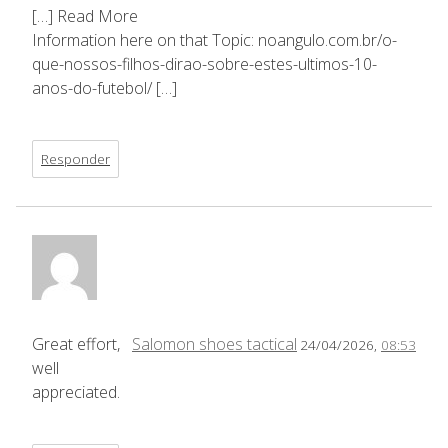
[…] Read More
Information here on that Topic: noangulo.com.br/o-
que-nossos-filhos-dirao-sobre-estes-ultimos-10-
anos-do-futebol/ […]
Responder
Great effort,
Salomon shoes tactical
24/04/2026,
08:53
well
appreciated.