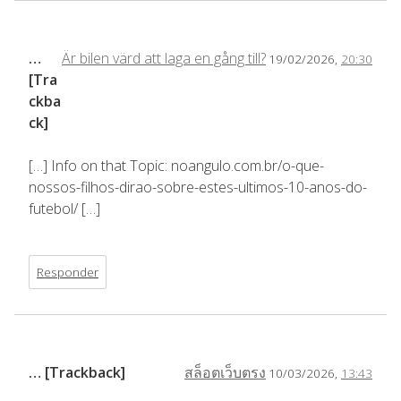
…
Är bilen värd att laga en gång till?
19/02/2026,
20:30
[Tra
ckba
ck]
[…] Info on that Topic: noangulo.com.br/o-que-
nossos-filhos-dirao-sobre-estes-ultimos-10-anos-do-
futebol/ […]
Responder
… [Trackback]
สล็อตเว็บตรง
10/03/2026,
13:43