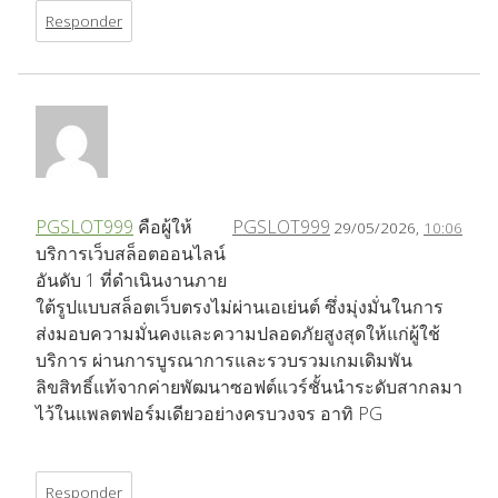
Responder
PGSLOT999
คือผู้ให้
PGSLOT999
29/05/2026,
10:06
บริการเว็บสล็อตออนไลน์
อันดับ 1 ที่ดำเนินงานภาย
ใต้รูปแบบสล็อตเว็บตรงไม่ผ่านเอเย่นต์ ซึ่งมุ่งมั่นในการ
ส่งมอบความมั่นคงและความปลอดภัยสูงสุดให้แก่ผู้ใช้
บริการ ผ่านการบูรณาการและรวบรวมเกมเดิมพัน
ลิขสิทธิ์แท้จากค่ายพัฒนาซอฟต์แวร์ชั้นนำระดับสากลมา
ไว้ในแพลตฟอร์มเดียวอย่างครบวงจร อาทิ PG
Responder