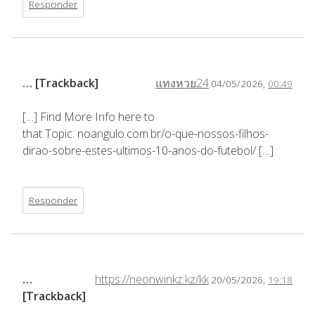
Responder
… [Trackback]
แทงหวย24
04/05/2026,
00:49
[…] Find More Info here to
that Topic: noangulo.com.br/o-que-nossos-filhos-
dirao-sobre-estes-ultimos-10-anos-do-futebol/ […]
Responder
…
https://neonwinkz.kz/kk
20/05/2026,
19:18
[Trackback]