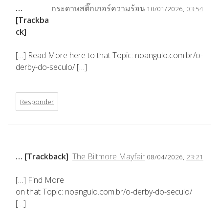
…
กระดาษสติ๊กเกอร์ความร้อน
10/01/2026,
03:54
[Trackba
ck]
[…] Read More here to that Topic: noangulo.com.br/o-
derby-do-seculo/ […]
Responder
… [Trackback]
The Biltmore Mayfair
08/04/2026,
23:21
[…] Find More
on that Topic: noangulo.com.br/o-derby-do-seculo/
[…]