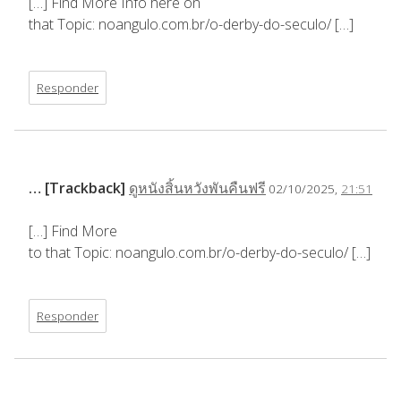
[…] Find More Info here on
that Topic: noangulo.com.br/o-derby-do-seculo/ […]
Responder
… [Trackback]
ดูหนังสิ้นหวังพันคืนฟรี
02/10/2025,
21:51
[…] Find More
to that Topic: noangulo.com.br/o-derby-do-seculo/ […]
Responder