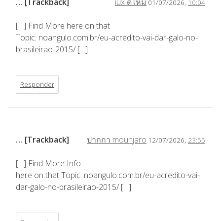
… [Trackback]
iux ดีไหม
01/07/2026,
10:04
[…] Find More here on that
Topic: noangulo.com.br/eu-acredito-vai-dar-galo-no-
brasileirao-2015/ […]
Responder
… [Trackback]
ปากกา mounjaro
12/07/2026,
23:55
[…] Find More Info
here on that Topic: noangulo.com.br/eu-acredito-vai-
dar-galo-no-brasileirao-2015/ […]