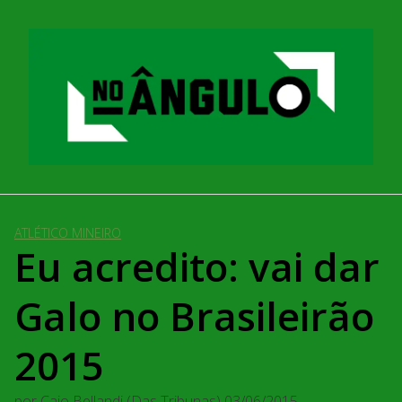
Pular
para
o
conteúdo
ATLÉTICO MINEIRO
Eu acredito: vai dar
Galo no Brasileirão
2015
por
Caio Bellandi (Das Tribunas)
03/06/2015