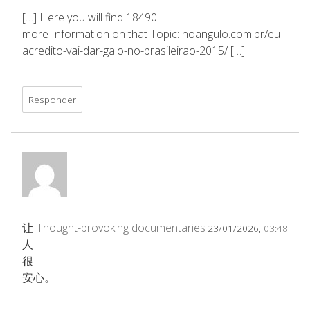
[…] Here you will find 18490
more Information on that Topic: noangulo.com.br/eu-
acredito-vai-dar-galo-no-brasileirao-2015/ […]
Responder
让
Thought-provoking documentaries
23/01/2026,
03:48
人
很
安心。