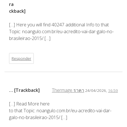
ra
ckback]
[…] Here you will find 40247 additional Info to that
Topic: noangulo.com.br/eu-acredito-vai-dar-galo-no-
brasileirao-2015/ […]
Responder
… [Trackback]
Thermage ราคา
24/04/2026,
16:59
[…] Read More here
to that Topic: noangulo.com.br/eu-acredito-vai-dar-
galo-no-brasileirao-2015/ […]