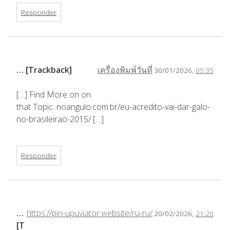
Responder
… [Trackback]
เครื่องพิมพ์วันที่
30/01/2026,
05:35
[…] Find More on on
that Topic: noangulo.com.br/eu-acredito-vai-dar-galo-
no-brasileirao-2015/ […]
Responder
…
https://pin-upuviator.website/ru-ru/
20/02/2026,
21:20
[T