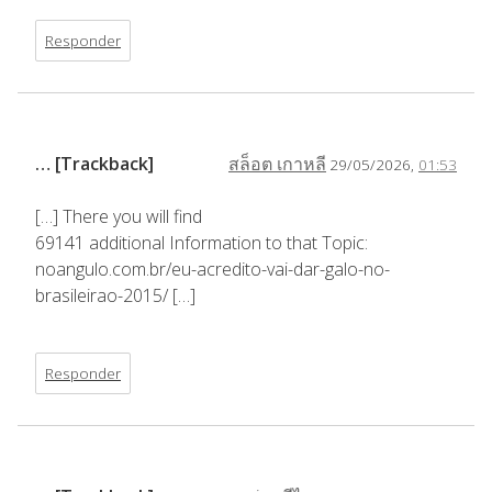
Responder
… [Trackback]
สล็อต เกาหลี
29/05/2026,
01:53
[…] There you will find
69141 additional Information to that Topic:
noangulo.com.br/eu-acredito-vai-dar-galo-no-
brasileirao-2015/ […]
Responder