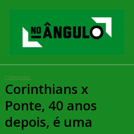
Pular
para
o
conteúdo
CORINTHIANS
Corinthians x
Ponte, 40 anos
depois, é uma