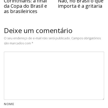
Corinthians: a final
Não, no Brasil o que
da Copa do Brasil e
importa é a gritaria
as brasileirices
Deixe um comentário
O seu endereço de e-mail não será publicado.
Campos obrigatórios
são marcados com
*
NOME