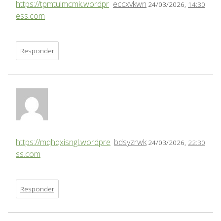
https://tpmtulmcmk.wordpr
eccxvkwn
24/03/2026,
14:30
ess.com
Responder
https://mqhqxisngl.wordpre
bdsyzrwk
24/03/2026,
22:30
ss.com
Responder