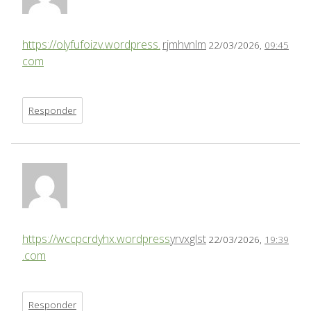
https://olyfufoizv.wordpress.
rjmhvnlm
22/03/2026,
09:45
com
Responder
https://wccpcrdyhx.wordpress
yrvxglst
22/03/2026,
19:39
.com
Responder