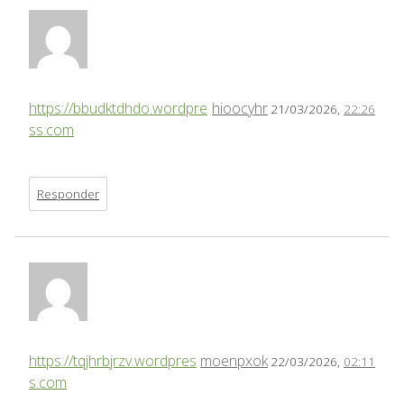
https://bbudktdhdo.wordpre
hioocyhr
21/03/2026,
22:26
ss.com
Responder
https://tqjhrbjrzv.wordpres
moenpxok
22/03/2026,
02:11
s.com