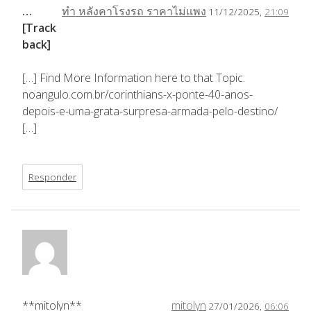
…
ทำ หลังคาโรงรถ ราคาไม่แพง
11/12/2025,
21:09
[Track
back]
[…] Find More Information here to that Topic:
noangulo.com.br/corinthians-x-ponte-40-anos-
depois-e-uma-grata-surpresa-armada-pelo-destino/
[…]
Responder
**mitolyn**
mitolyn
27/01/2026,
06:06