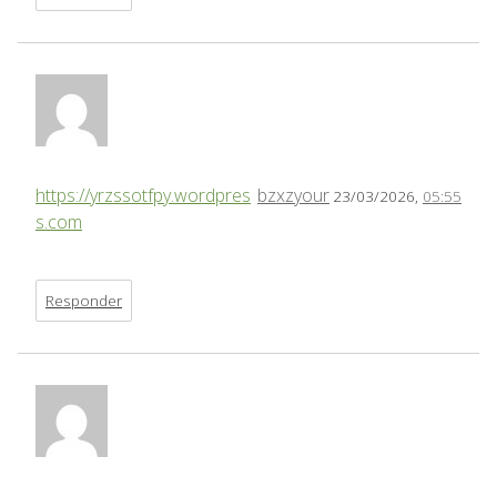
https://yrzssotfpy.wordpres
bzxzyour
23/03/2026,
05:55
s.com
Responder