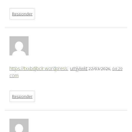
Responder
https://txxbdjbcir.wordpress.
umjyiwkt
22/03/2026,
04:29
com
Responder