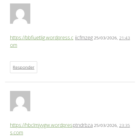
https://bbfiuetlig.wordpress.c
iicfmzeg
25/03/2026,
21:43
om
Responder
https://hbclmjyygw.wordpres
ptndrbza
25/03/2026,
23:35
s.com