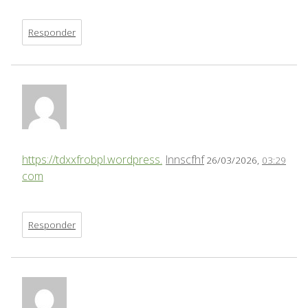
Responder
https://tdxxfrobpl.wordpress.
lnnscfhf
26/03/2026,
03:29
com
Responder