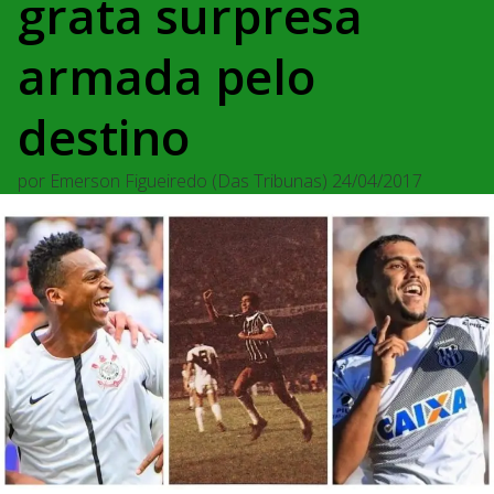
grata surpresa
armada pelo
destino
por
Emerson Figueiredo (Das Tribunas)
24/04/2017