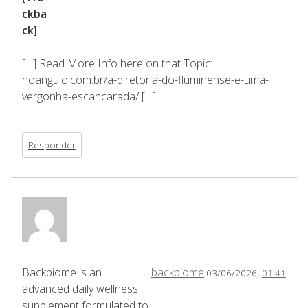
ckba
ck]
[…] Read More Info here on that Topic:
noangulo.com.br/a-diretoria-do-fluminense-e-uma-
vergonha-escancarada/ […]
Responder
Backbiome is an
backbiome
03/06/2026,
01:41
advanced daily wellness
supplement formulated to