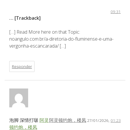
09:31
… [Trackback]
[…] Read More here on that Topic:
noangulo.com.br/a-diretoria-do-fluminense-e-uma-
vergonha-escancarada/ […]
Responder
泡脚 深情打啵
阿灵
阿灵顿约炮，楼凤
27/01/2026,
01:23
顿约炮，楼凤