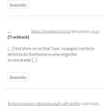
Responder
…
https://onesite.kz/ru-kz/
09/12/2025,
03:09
[Trackback]
[…] Find More on on that Topic: noangulo.com.br/a-
diretoria-do-fluminense-e-uma-vergonha-
escancarada/ […]
Responder
Вольта Казино официальный сайт войти
10/01/2026,