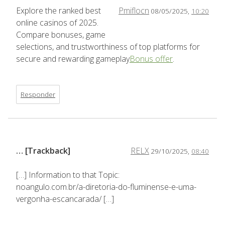
Explore the ranked best
Pmiflocn
08/05/2025,
10:20
online casinos of 2025.
Compare bonuses, game
selections, and trustworthiness of top platforms for
secure and rewarding gameplay
Bonus offer
.
Responder
… [Trackback]
RELX
29/10/2025,
08:40
[…] Information to that Topic:
noangulo.com.br/a-diretoria-do-fluminense-e-uma-
vergonha-escancarada/ […]