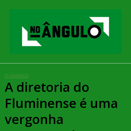
Pular
para
o
conteúdo
FLUMINENSE
A diretoria do
Fluminense é uma
vergonha