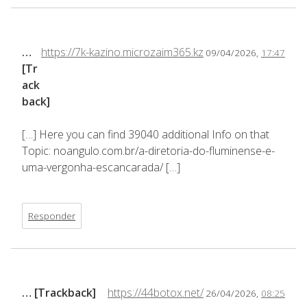
…
https://7k-kazino.microzaim365.kz
09/04/2026,
17:47
[Tr
ack
back]
[…] Here you can find 39040 additional Info on that
Topic: noangulo.com.br/a-diretoria-do-fluminense-e-
uma-vergonha-escancarada/ […]
Responder
… [Trackback]
https://44botox.net/
26/04/2026,
08:25