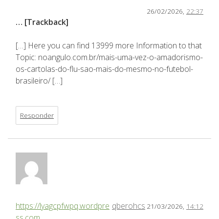
26/02/2026,
22:37
… [Trackback]
[…] Here you can find 13999 more Information to that
Topic: noangulo.com.br/mais-uma-vez-o-amadorismo-
os-cartolas-do-flu-sao-mais-do-mesmo-no-futebol-
brasileiro/ […]
Responder
https://lyagcpfwpq.wordpre
qberohcs
21/03/2026,
14:12
ss.com