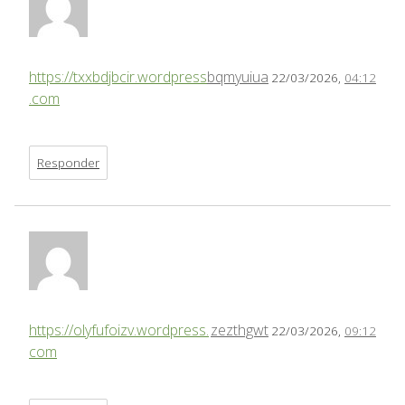
https://txxbdjbcir.wordpress
bqmyuiua
22/03/2026,
04:12
.com
Responder
https://olyfufoizv.wordpress.
zezthgwt
22/03/2026,
09:12
com