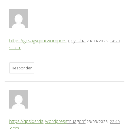
https://gcsagvqbni.wordpres
qkiycuha
23/03/2026,
14:20
s.com
Responder
https://qpsldsrdaj.wordpress
tnuagdhf
23/03/2026,
22:40
.com