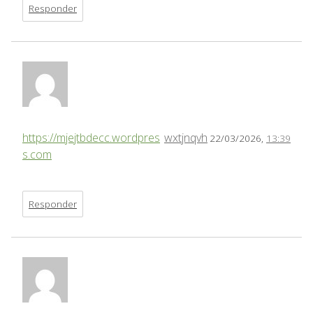
Responder
https://mjejtbdecc.wordpres
wxtjnqvh
22/03/2026,
13:39
s.com
Responder