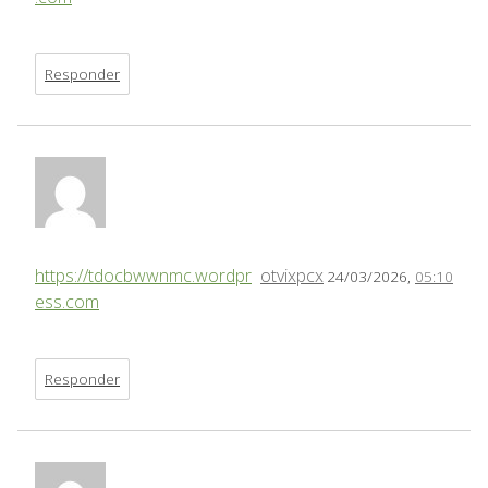
Responder
https://tdocbwwnmc.wordpr
otvixpcx
24/03/2026,
05:10
ess.com
Responder