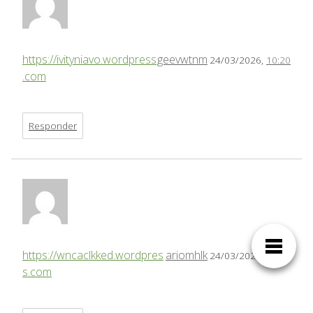
https://ivityniavo.wordpress
geevwtnm
24/03/2026,
10:20
.com
Responder
https://wncaclkked.wordpres
ariomhlk
24/03/2026,
12:22
s.com