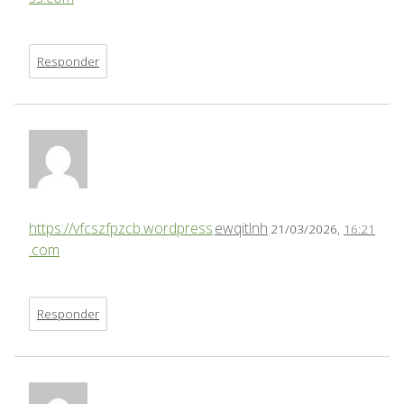
Responder
https://vfcszfpzcb.wordpress
ewqitlnh
21/03/2026,
16:21
.com
Responder