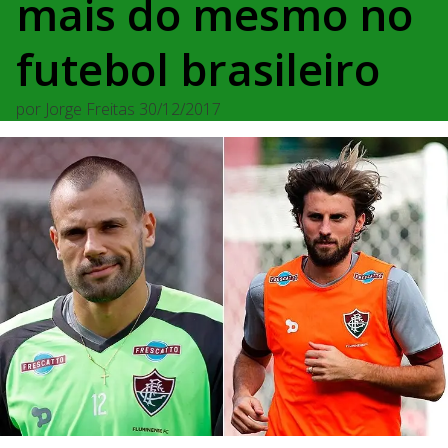
mais do mesmo no
futebol brasileiro
por
Jorge Freitas
30/12/2017