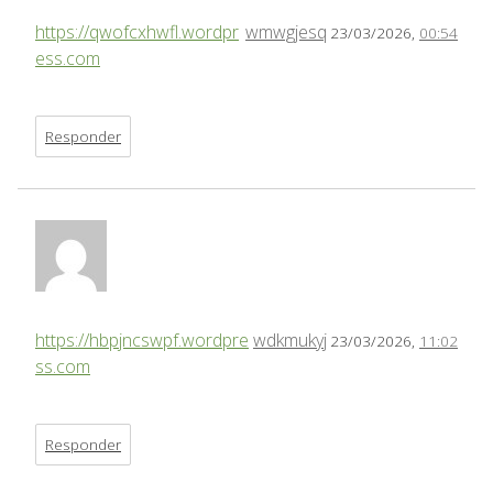
https://qwofcxhwfl.wordpr
wmwgjesq
23/03/2026,
00:54
ess.com
Responder
https://hbpjncswpf.wordpre
wdkmukyj
23/03/2026,
11:02
ss.com
Responder