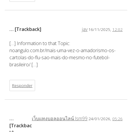
… [Trackback]
jav
16/11/2025,
12:02
[…] Information to that Topic:
noangulo.com.br/mais-uma-vez-o-amadorismo-os-
cartolas-do-flu-sao-mais-do-mesmo-no-futebol-
brasileiro/ […]
Responder
…
เว็บแทงบอลออนไลน์ lsm99
24/01/2026,
05:26
[Trackbac