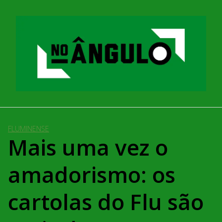
Pular
para
o
conteúdo
FLUMINENSE
Mais uma vez o
amadorismo: os
cartolas do Flu são