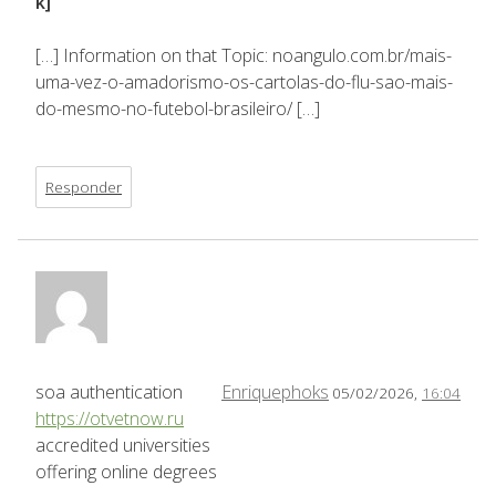
k]
[…] Information on that Topic: noangulo.com.br/mais-
uma-vez-o-amadorismo-os-cartolas-do-flu-sao-mais-
do-mesmo-no-futebol-brasileiro/ […]
Responder
soa authentication
Enriquephoks
05/02/2026,
16:04
https://otvetnow.ru
accredited universities
offering online degrees