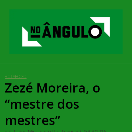
Pular
para
o
conteúdo
BOTAFOGO
Zezé Moreira, o
“mestre dos
mestres”
por
Tadeu Miracema (Das Tribunas)
23/03/2016