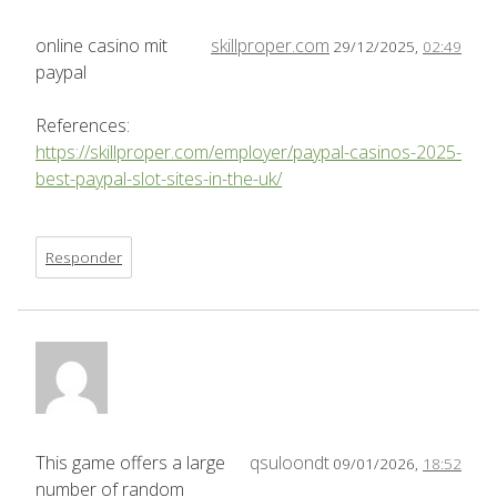
online casino mit
skillproper.com
29/12/2025,
02:49
paypal
References:
https://skillproper.com/employer/paypal-casinos-2025-
best-paypal-slot-sites-in-the-uk/
Responder
This game offers a large
qsuloondt
09/01/2026,
18:52
number of random