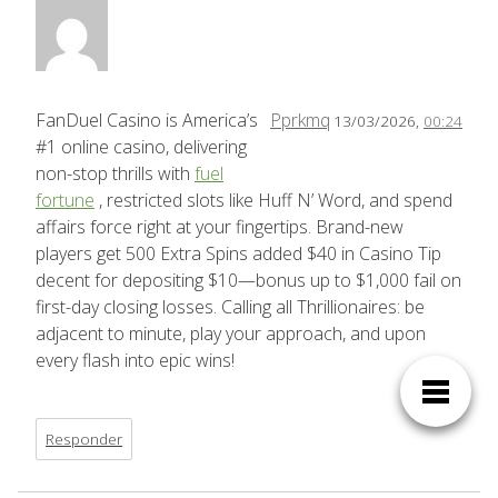
FanDuel Casino is America’s
Pprkmq
13/03/2026,
00:24
#1 online casino, delivering
non-stop thrills with
fuel
fortune
, restricted slots like Huff N’ Word, and spend
affairs force right at your fingertips. Brand-new
players get 500 Extra Spins added $40 in Casino Tip
decent for depositing $10—bonus up to $1,000 fail on
first-day closing losses. Calling all Thrillionaires: be
adjacent to minute, play your approach, and upon
every flash into epic wins!
Responder