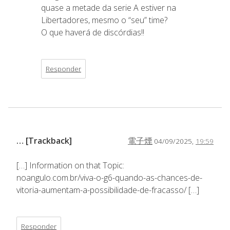
quase a metade da serie A estiver na
Libertadores, mesmo o “seu” time?
O que haverá de discórdias!!
Responder
… [Trackback]
電子煙
04/09/2025,
19:59
[…] Information on that Topic:
noangulo.com.br/viva-o-g6-quando-as-chances-de-
vitoria-aumentam-a-possibilidade-de-fracasso/ […]
Responder