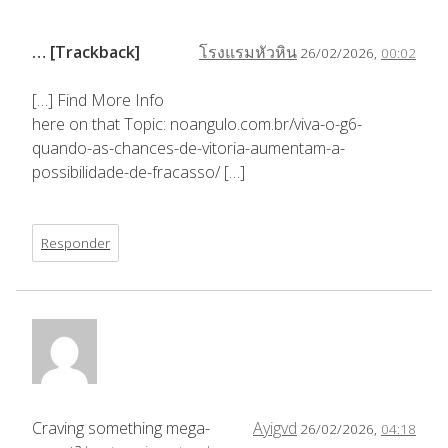
… [Trackback]
โรงแรมหัวหิน
26/02/2026,
00:02
[…] Find More Info
here on that Topic: noangulo.com.br/viva-o-g6-
quando-as-chances-de-vitoria-aumentam-a-
possibilidade-de-fracasso/ […]
Responder
Craving something mega-
Ayigvd
26/02/2026,
04:18