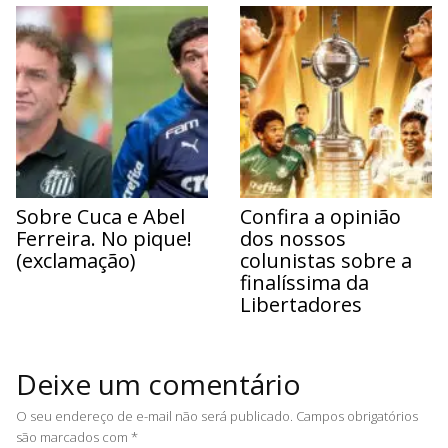
Sobre Cuca e Abel
Confira a opinião
Ferreira. No pique!
dos nossos
(exclamação)
colunistas sobre a
finalíssima da
Libertadores
Deixe um comentário
O seu endereço de e-mail não será publicado.
Campos obrigatórios
são marcados com
*