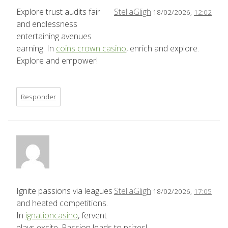
Explore trust audits fair
StellaGligh
18/02/2026,
12:02
and endlessness
entertaining avenues
earning. In
coins crown casino
, enrich and explore.
Explore and empower!
Responder
Ignite passions via leagues
StellaGligh
18/02/2026,
17:05
and heated competitions.
In
ignationcasino
, fervent
plays excite. Passion leads to prizes!