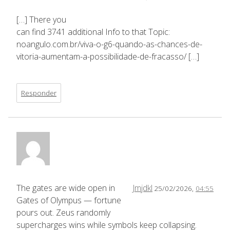
[…] There you
can find 3741 additional Info to that Topic:
noangulo.com.br/viva-o-g6-quando-as-chances-de-
vitoria-aumentam-a-possibilidade-de-fracasso/ […]
Responder
The gates are wide open in
Jmjdkl
25/02/2026,
04:55
Gates of Olympus — fortune
pours out. Zeus randomly
supercharges wins while symbols keep collapsing.