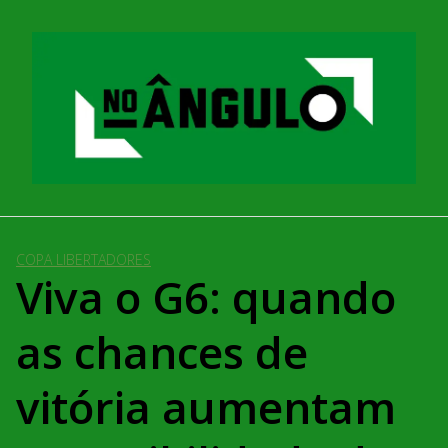
Pular
para
o
conteúdo
COPA LIBERTADORES
Viva o G6: quando
as chances de
vitória aumentam