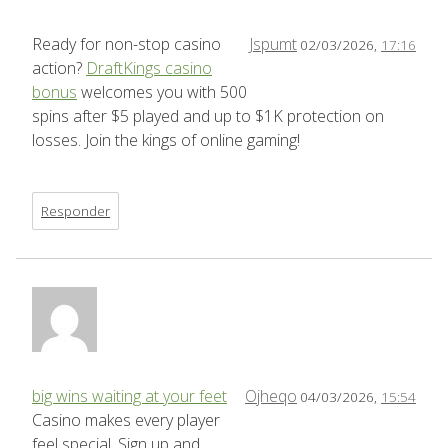
Ready for non-stop casino
Jspumt
02/03/2026,
17:16
action?
DraftKings casino
bonus
welcomes you with 500
spins after $5 played and up to $1K protection on
losses. Join the kings of online gaming!
Responder
big wins waiting at your feet
Ojheqo
04/03/2026,
15:54
Casino makes every player
feel special. Sign up and