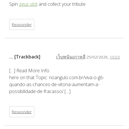
Spin
zeus slot
and collect your tribute.
Responder
… [Trackback]
เว็บพนันเกาหลี
25/02/2026,
19:03
[…] Read More Info
here on that Topic: noangulo.com.br/viva-o-g6-
quando-as-chances-de-vitoria-aumentam-a-
possibilidade-de-fracasso/ […]
Responder