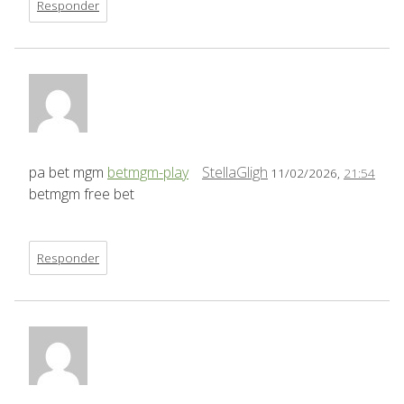
Responder
pa bet mgm
betmgm-play
StellaGligh
11/02/2026,
21:54
betmgm free bet
Responder