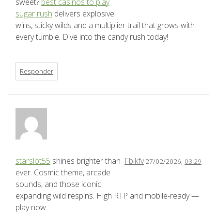
sweet?
best casinos to play
sugar rush
delivers explosive
wins, sticky wilds and a multiplier trail that grows with
every tumble. Dive into the candy rush today!
Responder
starslot55
shines brighter than
Fbikfv
27/02/2026,
03:29
ever. Cosmic theme, arcade
sounds, and those iconic
expanding wild respins. High RTP and mobile-ready —
play now.