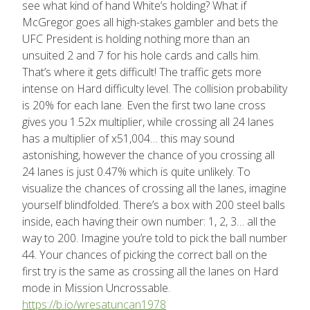
see what kind of hand White’s holding? What if
McGregor goes all high-stakes gambler and bets the
UFC President is holding nothing more than an
unsuited 2 and 7 for his hole cards and calls him.
That’s where it gets difficult! The traffic gets more
intense on Hard difficulty level. The collision probability
is 20% for each lane. Even the first two lane cross
gives you 1.52x multiplier, while crossing all 24 lanes
has a multiplier of x51,004… this may sound
astonishing, however the chance of you crossing all
24 lanes is just 0.47% which is quite unlikely. To
visualize the chances of crossing all the lanes, imagine
yourself blindfolded. There’s a box with 200 steel balls
inside, each having their own number: 1, 2, 3… all the
way to 200. Imagine you’re told to pick the ball number
44. Your chances of picking the correct ball on the
first try is the same as crossing all the lanes on Hard
mode in Mission Uncrossable.
https://b.io/wresatuncan1978