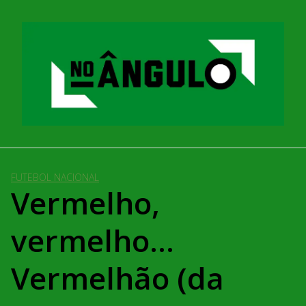
Pular
para
o
conteúdo
FUTEBOL NACIONAL
Vermelho,
vermelho…
Vermelhão (da