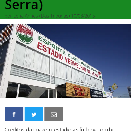
Serra)
por
Lena Annes (Das Tribunas)
10/08/2015
Créditos da imagem: estadiosrs.futblog.com.br