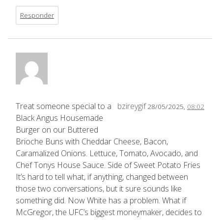
Responder
Treat someone special to a
bzireygif
28/05/2025,
08:02
Black Angus Housemade
Burger on our Buttered
Brioche Buns with Cheddar Cheese, Bacon,
Caramalized Onions. Lettuce, Tomato, Avocado, and
Chef Tonys House Sauce. Side of Sweet Potato Fries
It’s hard to tell what, if anything, changed between
those two conversations, but it sure sounds like
something did. Now White has a problem. What if
McGregor, the UFC’s biggest moneymaker, decides to