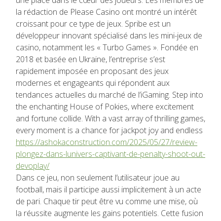
la rédaction de Please Casino ont montré un intérêt
croissant pour ce type de jeux. Spribe est un
développeur innovant spécialisé dans les mini-jeux de
casino, notamment les « Turbo Games ». Fondée en
2018 et basée en Ukraine, l’entreprise s’est
rapidement imposée en proposant des jeux
modernes et engageants qui répondent aux
tendances actuelles du marché de l’iGaming. Step into
the enchanting House of Pokies, where excitement
and fortune collide. With a vast array of thrilling games,
every moment is a chance for jackpot joy and endless
https://ashokaconstruction.com/2025/05/27/review-
plongez-dans-lunivers-captivant-de-penalty-shoot-out-
devoplay/
Dans ce jeu, non seulement l’utilisateur joue au
football, mais il participe aussi implicitement à un acte
de pari. Chaque tir peut être vu comme une mise, où
la réussite augmente les gains potentiels. Cette fusion