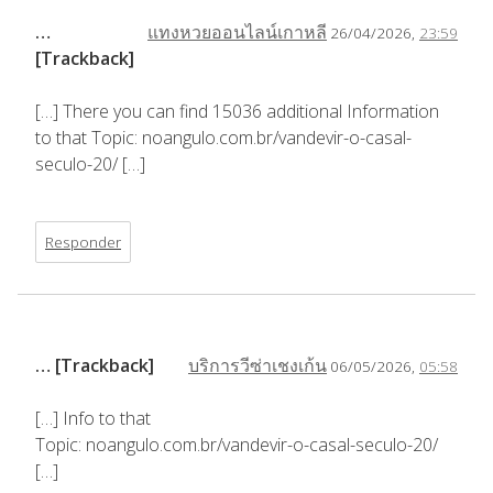
…
แทงหวยออนไลน์เกาหลี
26/04/2026,
23:59
[Trackback]
[…] There you can find 15036 additional Information
to that Topic: noangulo.com.br/vandevir-o-casal-
seculo-20/ […]
Responder
… [Trackback]
บริการวีซ่าเชงเก้น
06/05/2026,
05:58
[…] Info to that
Topic: noangulo.com.br/vandevir-o-casal-seculo-20/
[…]