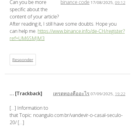
Can you be more
binance code
17/08/2025,
09:12
specific about the
content of your article?
After reading it, I still have some doubts. Hope you
can help me.
https://www.binance.info/de-CH/register?
ref=UM6SMJM3
Responder
… [Trackback]
เทรดทองคืออะไร
07/09/2025,
19:22
[…] Information to
that Topic: noangulo.com.br/vandevir-o-casal-seculo-
20/ […]