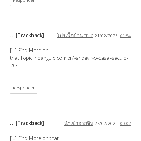
… [Trackback]
โปรเน็ตบ้าน true
21/02/2026,
01:54
[…] Find More on
that Topic: noangulo.com.br/vandevir-o-casal-seculo-
20/ […]
Responder
… [Trackback]
นำเข้าจากจีน
27/02/2026,
00:02
[…] Find More on that