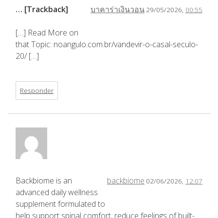
… [Trackback]
บาคาร่าเงินวอน
29/05/2026,
00:55
[…] Read More on
that Topic: noangulo.com.br/vandevir-o-casal-seculo-
20/ […]
Responder
Backbiome is an
backbiome
02/06/2026,
12:07
advanced daily wellness
supplement formulated to
help support spinal comfort, reduce feelings of built-