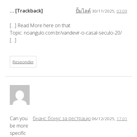
… [Trackback]
ปั้มไลค์
30/11/2025,
03:09
[…] Read More here on that
Topic: noangulo.com.br/vandevir-o-casal-seculo-20/
[…]
Responder
Can you
бнанс бонус за рестрацю
06/12/2025,
17:01
be more
specific