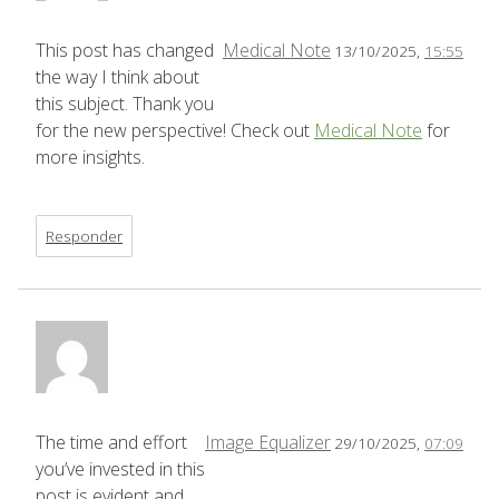
This post has changed
Medical Note
13/10/2025,
15:55
the way I think about
this subject. Thank you
for the new perspective! Check out
Medical Note
for
more insights.
Responder
The time and effort
Image Equalizer
29/10/2025,
07:09
you’ve invested in this
post is evident and