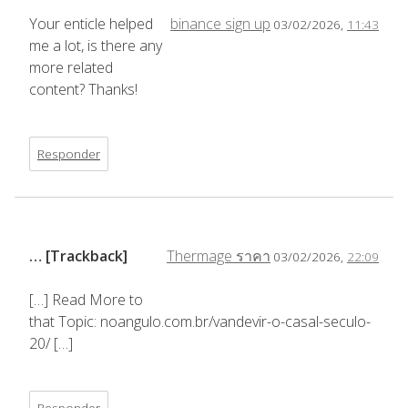
Your enticle helped
binance sign up
03/02/2026,
11:43
me a lot, is there any
more related
content? Thanks!
Responder
… [Trackback]
Thermage ราคา
03/02/2026,
22:09
[…] Read More to
that Topic: noangulo.com.br/vandevir-o-casal-seculo-
20/ […]
Responder