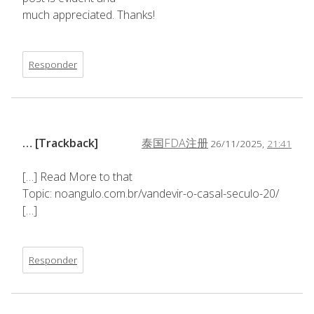
much appreciated. Thanks!
Responder
… [Trackback]
泰国FDA注册
26/11/2025,
21:41
[…] Read More to that
Topic: noangulo.com.br/vandevir-o-casal-seculo-20/
[…]
Responder