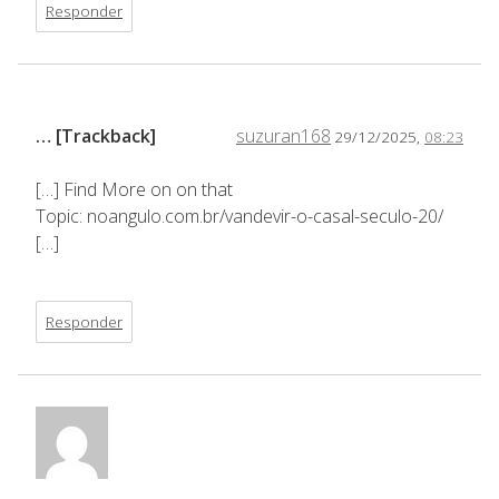
Responder
… [Trackback]
suzuran168
29/12/2025,
08:23
[…] Find More on on that
Topic: noangulo.com.br/vandevir-o-casal-seculo-20/
[…]
Responder