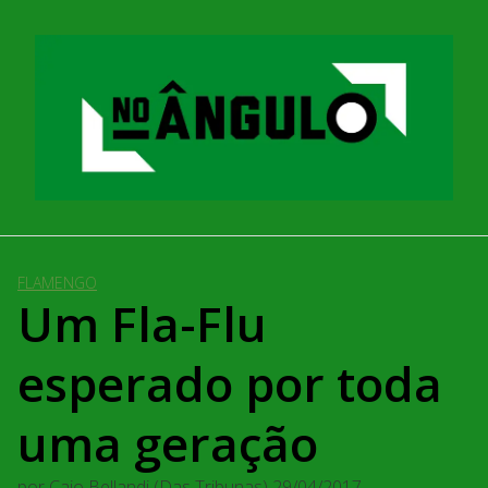
Pular
para
o
conteúdo
FLAMENGO
Um Fla-Flu
esperado por toda
uma geração
por
Caio Bellandi (Das Tribunas)
29/04/2017