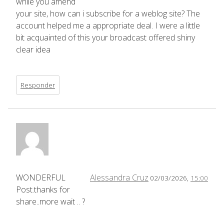
while you amend
your site, how can i subscribe for a weblog site? The
account helped me a appropriate deal. I were a little
bit acquainted of this your broadcast offered shiny
clear idea
Responder
WONDERFUL
Alessandra Cruz
02/03/2026,
15:00
Post.thanks for
share..more wait .. ?