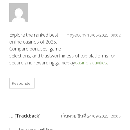
Explore the ranked best
Hxyeccnv
10/05/2025,
09:02
online casinos of 2025.
Compare bonuses, game
selections, and trustworthiness of top platforms for
secure and rewarding gameplay
casino activities
.
Responder
… [Trackback]
เว็บหวย ยินดี
24/09/2025,
20:06
[…] There you will find