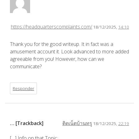
https://headquarterscomplaints.com/
18/12/2025,
14:10
Thank you for the good writeup. It in fact was a
amusement account it. Look advanced to more added
agreeable from you! However, how can we
communicate?
Responder
… [Trackback]
ติดเน็ตบ้านทรู
18/12/2025,
22:19
[…] Info on that Topic: