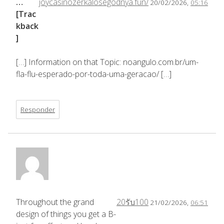
…
joycasinozerkalosegodnya.fun/
20/02/2026,
05:16
[Trac
kback
]
[…] Information on that Topic: noangulo.com.br/um-
fla-flu-esperado-por-toda-uma-geracao/ […]
Responder
Throughout the grand
20รับ100
21/02/2026,
06:51
design of things you get a B-