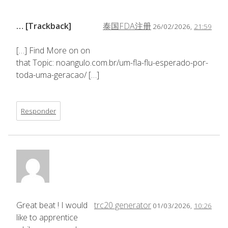
… [Trackback]
泰国FDA注册
26/02/2026,
21:59
[…] Find More on on
that Topic: noangulo.com.br/um-fla-flu-esperado-por-
toda-uma-geracao/ […]
Responder
Great beat ! I would
trc20 generator
01/03/2026,
10:26
like to apprentice