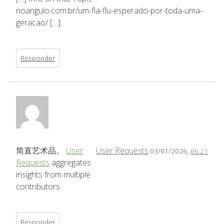
noangulo.com.br/um-fla-flu-esperado-por-toda-uma-
geracao/ […]
Responder
简直艺术品。
User
User Requests
03/01/2026,
06:21
Requests
aggregates
insights from multiple
contributors.
Responder