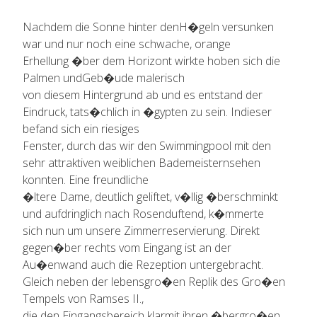
Nachdem die Sonne hinter denH�geln versunken
war und nur noch eine schwache, orange
Erhellung �ber dem Horizont wirkte hoben sich die
Palmen undGeb�ude malerisch
von diesem Hintergrund ab und es entstand der
Eindruck, tats�chlich in �gypten zu sein. Indieser
befand sich ein riesiges
Fenster, durch das wir den Swimmingpool mit den
sehr attraktiven weiblichen Bademeisternsehen
konnten. Eine freundliche
�ltere Dame, deutlich geliftet, v�llig �berschminkt
und aufdringlich nach Rosenduftend, k�mmerte
sich nun um unsere Zimmerreservierung. Direkt
gegen�ber rechts vom Eingang ist an der
Au�enwand auch die Rezeption untergebracht.
Gleich neben der lebensgro�en Replik des Gro�en
Tempels von Ramses II.,
die den Eingangsbereich klarmit ihren �bergro�en