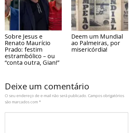
Sobre Jesus e
Deem um Mundial
Renato Maurício
ao Palmeiras, por
Prado: festim
misericórdia!
estrambólico – ou
“conta outra, Gian!”
Deixe um comentário
O seu endereço de e-mail não será publicado.
Campos obrigatórios
são marcados com
*