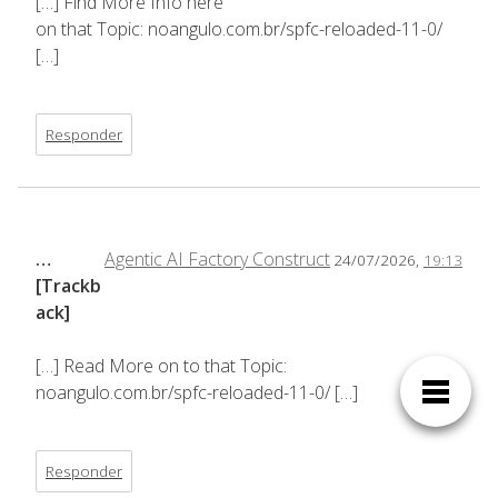
[…] Find More Info here
on that Topic: noangulo.com.br/spfc-reloaded-11-0/
[…]
Responder
…
Agentic AI Factory Construct
24/07/2026,
19:13
[Trackb
ack]
[…] Read More on to that Topic:
noangulo.com.br/spfc-reloaded-11-0/ […]
Responder