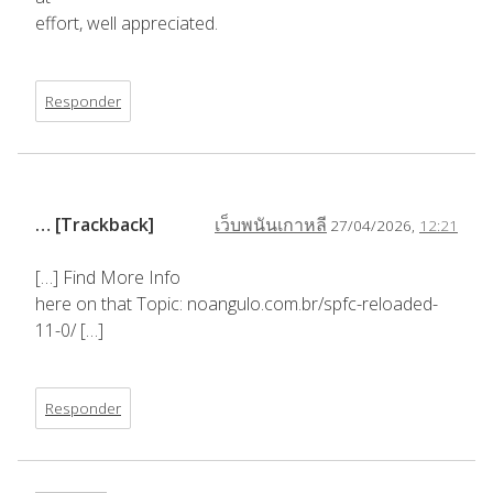
effort, well appreciated.
Responder
… [Trackback]
เว็บพนันเกาหลี
27/04/2026,
12:21
[…] Find More Info
here on that Topic: noangulo.com.br/spfc-reloaded-
11-0/ […]
Responder