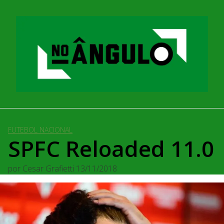
Pular
para
o
conteúdo
FUTEBOL NACIONAL
SPFC Reloaded 11.0
por
Cesar Grafietti
13/11/2018