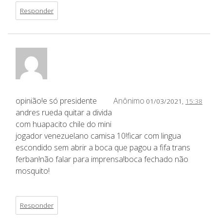
Responder
opinião!e só presidente
Anônimo
01/03/2021,
15:38
andres rueda quitar a divida
com huapacito chile do mini
jogador venezuelano camisa 10!ficar com lingua
escondido sem abrir a boca que pagou a fifa trans
ferban!não falar para imprensa!boca fechado não
mosquito!
Responder