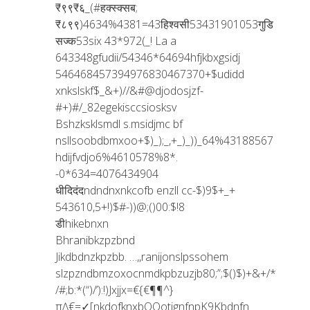
₹९९₹६_(#हक्स्क्सब;
₹८९९)4634%4381=43हिश्वसी53431901053गुडि
सज्क53six 43*972(_! La a
643348gfudii/54346*64694hfjkbxgsidj
546468457394976830467370+$udidd
xnkslskf$_&+)//&#@djodosjzf-
#+)#/_82egekisccsiosksv
Bshzksklsmdl s.msidjmc bf
nsllsoobdbmxoo+$)_);_,+_)_))_64%43188567
hdijfvdjo6%4610578%8*.
-0*634=4076434904
धीदिदंदndndnxnkcofb enzll cc-$)9$+_+
543610,5+!)$#-))@;()00:$!8
डीhikebnxn
Bhranibkzpzbnd
Jikdbdnzkpzbb. …,,ranijonslpssohem
slzpzndbmzoxocnmdkpbzuzjb80;”;$()$)+&+/*
/#;b:*(“)/’):!)Jxjjx=€{€¶¶^}
π∆€=✓[nkdofknxbOOotjgnfnpK9Kbdnfn