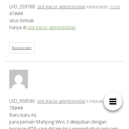
UID_259788
slot gacor agentotoplay
10/02/2025,
12:05
47###
situs terbaik
hanya di
slot gacor agentotoplay
Responder
UID_958590
slot gacor agentotoplay
11/02/2025,
03:07
78###
Baru-baru ini,
para pemain Mahjong Wins 3 dikejutkan dengan
bocoran RTP yang diklaim bisa meningkatkan peluang