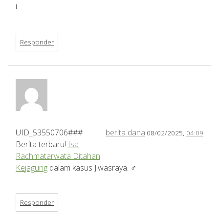
!
Responder
UID_53550706###
berita dana
08/02/2025,
04:09
Berita terbaru!
Isa
Rachmatarwata Ditahan
Kejagung
dalam kasus Jiwasraya. ‍♂️
Responder