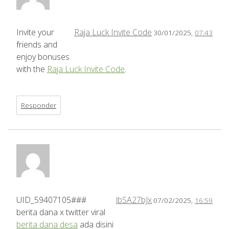
Invite your
Raja Luck Invite Code
30/01/2025,
07:43
friends and
enjoy bonuses
with the
Raja Luck Invite Code
.
Responder
UID_59407105###
lbSA27bJx
07/02/2025,
16:59
berita dana x twitter viral
berita dana desa
ada disini