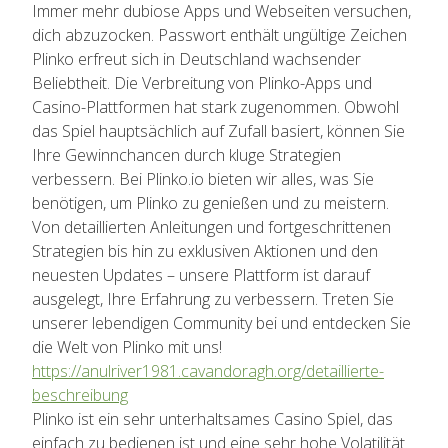
Immer mehr dubiose Apps und Webseiten versuchen,
dich abzuzocken. Passwort enthält ungültige Zeichen
Plinko erfreut sich in Deutschland wachsender
Beliebtheit. Die Verbreitung von Plinko-Apps und
Casino-Plattformen hat stark zugenommen. Obwohl
das Spiel hauptsächlich auf Zufall basiert, können Sie
Ihre Gewinnchancen durch kluge Strategien
verbessern. Bei Plinko.io bieten wir alles, was Sie
benötigen, um Plinko zu genießen und zu meistern.
Von detaillierten Anleitungen und fortgeschrittenen
Strategien bis hin zu exklusiven Aktionen und den
neuesten Updates – unsere Plattform ist darauf
ausgelegt, Ihre Erfahrung zu verbessern. Treten Sie
unserer lebendigen Community bei und entdecken Sie
die Welt von Plinko mit uns!
https://anulriver1981.cavandoragh.org/detaillierte-
beschreibung
Plinko ist ein sehr unterhaltsames Casino Spiel, das
einfach zu bedienen ist und eine sehr hohe Volatilität