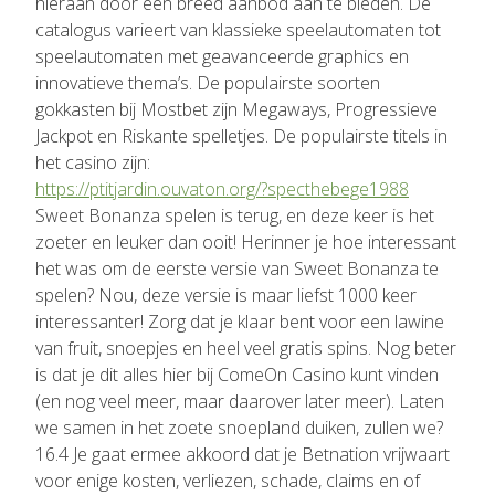
hieraan door een breed aanbod aan te bieden. De
catalogus varieert van klassieke speelautomaten tot
speelautomaten met geavanceerde graphics en
innovatieve thema’s. De populairste soorten
gokkasten bij Mostbet zijn Megaways, Progressieve
Jackpot en Riskante spelletjes. De populairste titels in
het casino zijn:
https://ptitjardin.ouvaton.org/?specthebege1988
Sweet Bonanza spelen is terug, en deze keer is het
zoeter en leuker dan ooit! Herinner je hoe interessant
het was om de eerste versie van Sweet Bonanza te
spelen? Nou, deze versie is maar liefst 1000 keer
interessanter! Zorg dat je klaar bent voor een lawine
van fruit, snoepjes en heel veel gratis spins. Nog beter
is dat je dit alles hier bij ComeOn Casino kunt vinden
(en nog veel meer, maar daarover later meer). Laten
we samen in het zoete snoepland duiken, zullen we?
16.4 Je gaat ermee akkoord dat je Betnation vrijwaart
voor enige kosten, verliezen, schade, claims en of