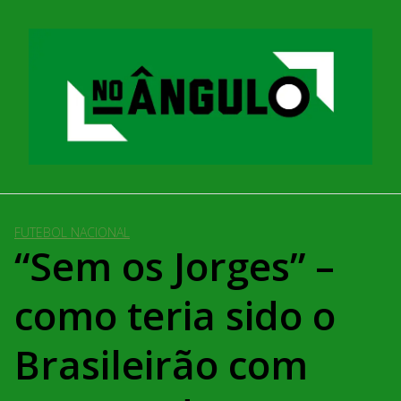
Pular
para
o
conteúdo
FUTEBOL NACIONAL
“Sem os Jorges” –
como teria sido o
Brasileirão com