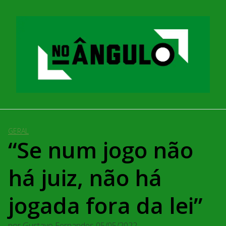
Pular
para
o
conteúdo
GERAL
“Se num jogo não
há juiz, não há
jogada fora da lei”
por
Gustavo Fernandes
05/05/2022