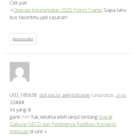
Cek yuk!
‍♂️
Operasi Keselamatan 2025 Polres Ciamis
Siapa tahu
bus favoritmu jadi sasaran!
Responder
UID_185638
slot gacor agentotoplay
12/02/2025,
20:56
32###
Ini yang di
ganti >>> Yuk, ketahui lebih lanjut tentang
Syarat
Gabung OECD dan Pentingnya Ratifikasi Konvensi
Antisuap
di sini! ️‍♀️.