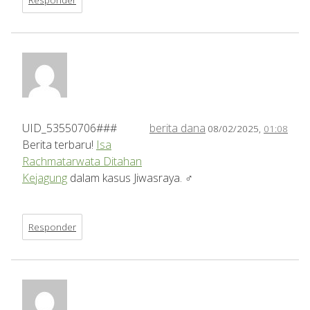
UID_53550706###
berita dana
08/02/2025,
01:08
Berita terbaru!
Isa
Rachmatarwata Ditahan
Kejagung
dalam kasus Jiwasraya. ‍♂️
Responder