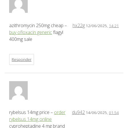
azithromycin 250mg cheap –
hx22g
12/06/2025,
14:21
buy ofloxacin generic
flagyl
400mg sale
Responder
rybelsus 14mg price –
order
du942
14/06/2025,
01:54
rybelsus 14mg online
cyproheptadine 4 mg brand