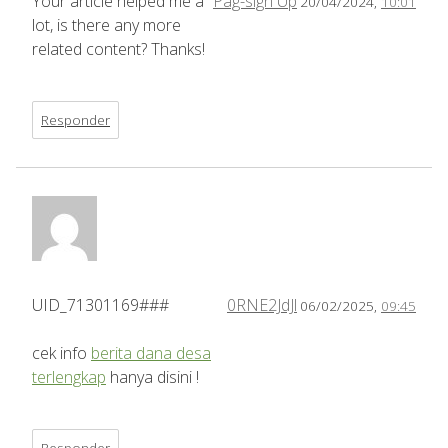
Your article helped me a
Pag-sign Up
20/04/2024,
10:01
lot, is there any more
related content? Thanks!
Responder
UID_71301169###
0RNE2JdJl
06/02/2025,
09:45
cek info
berita dana desa
terlengkap
hanya disini !
Responder