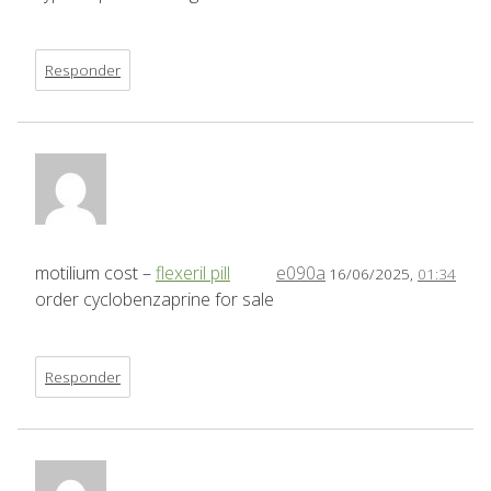
Responder
motilium cost –
flexeril pill
e090a
16/06/2025,
01:34
order cyclobenzaprine for sale
Responder