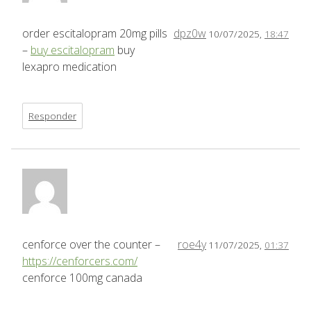
order escitalopram 20mg pills
dpz0w
10/07/2025,
18:47
–
buy escitalopram
buy
lexapro medication
Responder
cenforce over the counter –
roe4y
11/07/2025,
01:37
https://cenforcers.com/
cenforce 100mg canada