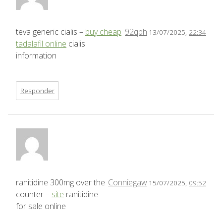
teva generic cialis –
buy cheap
92qbh
13/07/2025,
22:34
tadalafil online
cialis
information
Responder
ranitidine 300mg over the
Conniegaw
15/07/2025,
09:52
counter –
site
ranitidine
for sale online