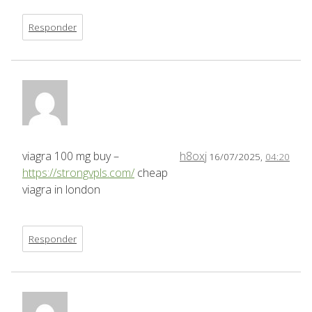
Responder
viagra 100 mg buy –
h8oxj
16/07/2025,
04:20
https://strongvpls.com/
cheap
viagra in london
Responder