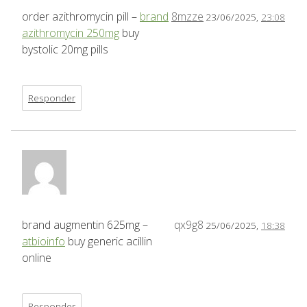
order azithromycin pill –
brand
8mzze
23/06/2025,
23:08
azithromycin 250mg
buy
bystolic 20mg pills
Responder
brand augmentin 625mg –
qx9g8
25/06/2025,
18:38
atbioinfo
buy generic acillin
online
Responder