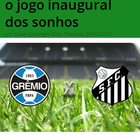
o jogo inaugural
dos sonhos
por
Deive Gessinger (Das Tribunas)
24/02/2019