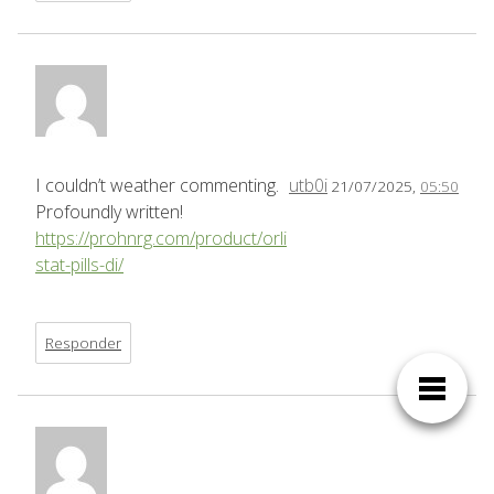
I couldn’t weather commenting.
utb0i
21/07/2025,
05:50
Profoundly written!
https://prohnrg.com/product/orli
stat-pills-di/
Responder