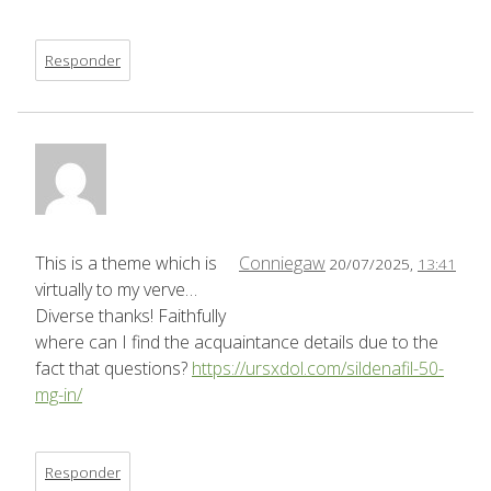
Responder
This is a theme which is
Conniegaw
20/07/2025,
13:41
virtually to my verve…
Diverse thanks! Faithfully
where can I find the acquaintance details due to the
fact that questions?
https://ursxdol.com/sildenafil-50-
mg-in/
Responder