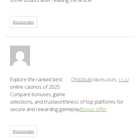
some doubts after reading the article.
Responder
Explore the ranked best
Qhdzbubl
08/05/2025,
15:22
online casinos of 2025.
Compare bonuses, game
selections, and trustworthiness of top platforms for
secure and rewarding gameplay
Bonus offer
.
Responder