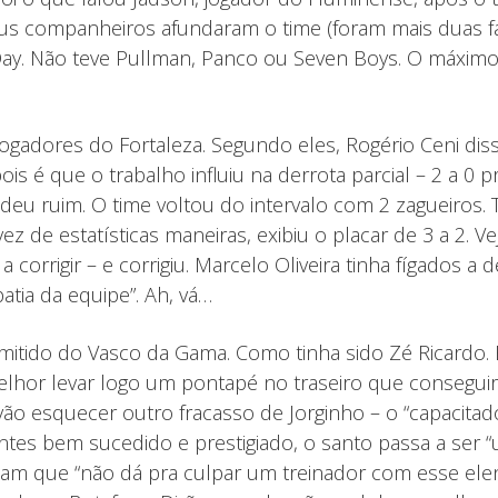
eus companheiros afundaram o time (foram mais duas fa
Day. Não teve Pullman, Panco ou Seven Boys. O máximo
ogadores do Fortaleza. Segundo eles, Rogério Ceni di
é que o trabalho influiu na derrota parcial – 2 a 0 pr
r – deu ruim. O time voltou do intervalo com 2 zagueir
ez de estatísticas maneiras, exibiu o placar de 3 a 2. Ve
 corrigir – e corrigiu. Marcelo Oliveira tinha fígados a
tia da equipe”. Ah, vá…
mitido do Vasco da Gama. Como tinha sido Zé Ricardo. 
elhor levar logo um pontapé no traseiro que conseguir
o esquecer outro fracasso de Jorginho – o “capacitado”
Antes bem sucedido e prestigiado, o santo passa a ser
iriam que “não dá pra culpar um treinador com esse el