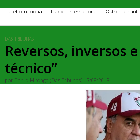
Futebol nacional
Futebol internacional
Outros assunt
DAS TRIBUNAS
Reversos, inversos e 
técnico”
por
Danilo Mironga (Das Tribunas)
15/08/2018