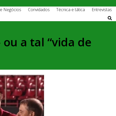
 e Negócios
Convidados
Técnica e tática
Entrevistas
 ou a tal “vida de