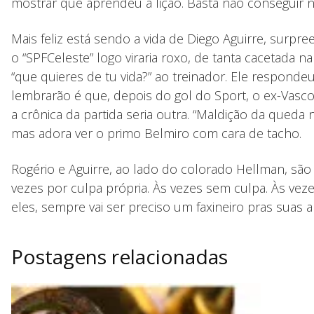
mostrar que aprendeu a lição. Basta não conseguir n
Mais feliz está sendo a vida de Diego Aguirre, surp
o “SPFCeleste” logo viraria roxo, de tanta cacetada
“que quieres de tu vida?” ao treinador. Ele responde
lembrarão é que, depois do gol do Sport, o ex-Vasc
a crônica da partida seria outra. “Maldição da queda
mas adora ver o primo Belmiro com cara de tacho.
Rogério e Aguirre, ao lado do colorado Hellman, sã
vezes por culpa própria. Às vezes sem culpa. Às vez
eles, sempre vai ser preciso um faxineiro pras suas 
Postagens relacionadas