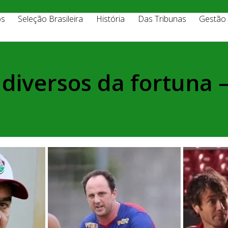
os
Seleção Brasileira
História
Das Tribunas
Gestão
diversos da fortuna –