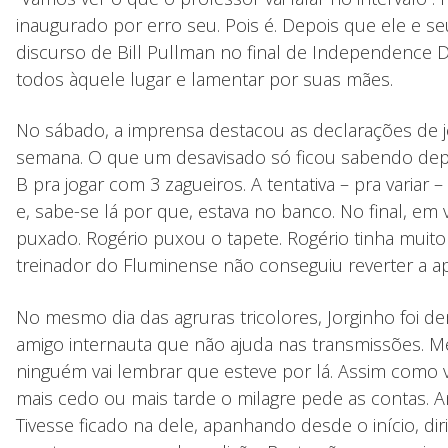
inaugurado por erro seu. Pois é. Depois que ele e s
discurso de Bill Pullman no final de Independence 
todos àquele lugar e lamentar por suas mães.
No sábado, a imprensa destacou as declarações de j
semana. O que um desavisado só ficou sabendo depois 
B pra jogar com 3 zagueiros. A tentativa – pra varia
e, sabe-se lá por que, estava no banco. No final, em v
puxado. Rogério puxou o tapete. Rogério tinha muito a
treinador do Fluminense não conseguiu reverter a apa
No mesmo dia das agruras tricolores, Jorginho foi de
amigo internauta que não ajuda nas transmissões. M
ninguém vai lembrar que esteve por lá. Assim como vã
mais cedo ou mais tarde o milagre pede as contas. 
Tivesse ficado na dele, apanhando desde o início, d