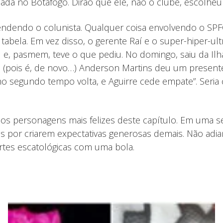
ada no Botafogo. Dirão que ele, não o clube, escolheu
reendendo o colunista. Qualquer coisa envolvendo o SP
 na tabela. Em vez disso, o gerente Raí e o super-hipe
u e, pasmem, teve o que pediu. No domingo, saiu da Il
o (pois é, de novo…) Anderson Martins deu um presente
 no segundo tempo volta, e Aguirre cede empate”. Seria 
o os personagens mais felizes deste capítulo. Em uma 
es por criarem expectativas generosas demais. Não adia
artes escatológicas com uma bola.