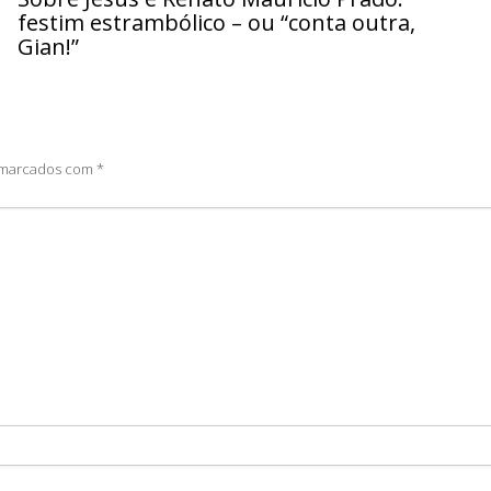
festim estrambólico – ou “conta outra,
Gian!”
o marcados com
*