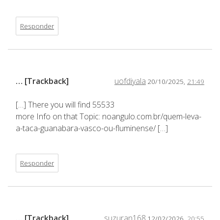
Responder
… [Trackback]
uofdiyala
20/10/2025,
21:49
[…] There you will find 55533
more Info on that Topic: noangulo.com.br/quem-leva-
a-taca-guanabara-vasco-ou-fluminense/ […]
Responder
… [Trackback]
suzuran168
12/02/2026,
20:55