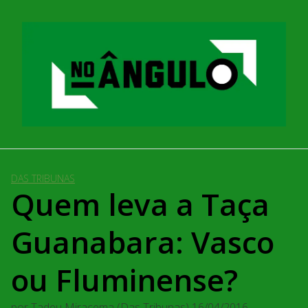
Pular
para
o
conteúdo
DAS TRIBUNAS
Quem leva a Taça
Guanabara: Vasco
ou Fluminense?
por
Tadeu Miracema (Das Tribunas)
16/04/2016