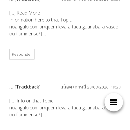
[…] Read More
Information here to that Topic:
noangulo.com.br/quem-leva-a-taca-guanabara-vasco-
ou-fluminense/ […]
Responder
… [Trackback]
สล็อต เกาหลี
30/03/2026,
19:20
[…] Info on that Topic:
noangulo.com.br/quem-leva-a-taca-guanabara-vasco-
ou-fluminense/ […]