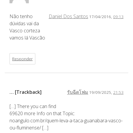
Não tenho
Daniel Dos Santos
17/04/2016,
09:13
dúvidas vai da
Vasco corteza
vamos lá Vascão
Responder
… [Trackback]
รับฉีดโฟม
19/09/2025,
21:53
[…] There you can find
69620 more Info on that Topic:
noangulo.com.br/quem-leva-a-taca-guanabara-vasco-
ou-fluminense/ […]