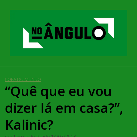
Pular
para
o
conteúdo
COPA DO MUNDO
“Quê que eu vou
dizer lá em casa?”,
Kalinic?
por
Fernando Prado
14/07/2018