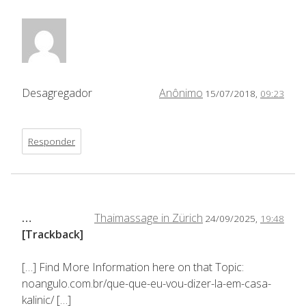
Desagregador
Anônimo
15/07/2018,
09:23
Responder
…
Thaimassage in Zürich
24/09/2025,
19:48
[Trackback]
[…] Find More Information here on that Topic:
noangulo.com.br/que-que-eu-vou-dizer-la-em-casa-
kalinic/ […]