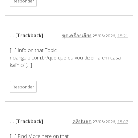
Responder
… [Trackback]
ชุดเครื่องเสียง
25/06/2026,
15:21
[…] Info on that Topic:
noangulo.com.br/que-que-eu-vou-dizer-la-em-casa-
kalinic/ […]
Responder
… [Trackback]
คลิปหลุด
27/06/2026,
15:07
[…] Find More here on that