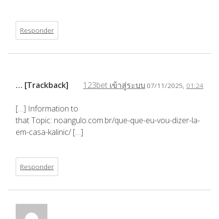
Responder
… [Trackback]
123bet เข้าสู่ระบบ
07/11/2025,
01:24
[…] Information to
that Topic: noangulo.com.br/que-que-eu-vou-dizer-la-
em-casa-kalinic/ […]
Responder