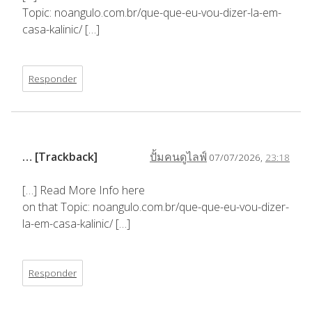
Topic: noangulo.com.br/que-que-eu-vou-dizer-la-em-
casa-kalinic/ […]
Responder
… [Trackback]
ปั้มคนดูไลฟ์
07/07/2026,
23:18
[…] Read More Info here
on that Topic: noangulo.com.br/que-que-eu-vou-dizer-
la-em-casa-kalinic/ […]
Responder