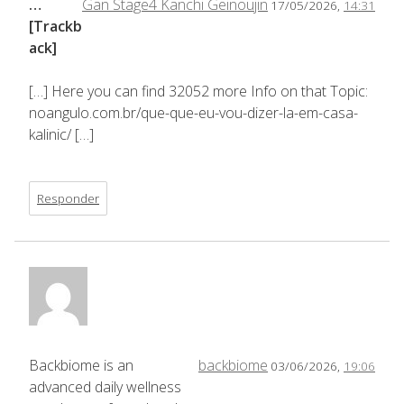
…
Gan Stage4 Kanchi Geinoujin
17/05/2026,
14:31
[Trackb
ack]
[…] Here you can find 32052 more Info on that Topic:
noangulo.com.br/que-que-eu-vou-dizer-la-em-casa-
kalinic/ […]
Responder
Backbiome is an
backbiome
03/06/2026,
19:06
advanced daily wellness