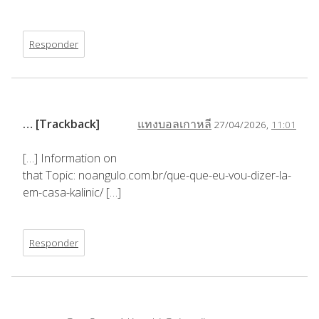
Responder
… [Trackback]
แทงบอลเกาหลี
27/04/2026,
11:01
[…] Information on
that Topic: noangulo.com.br/que-que-eu-vou-dizer-la-
em-casa-kalinic/ […]
Responder