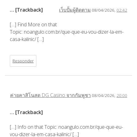
… [Trackback]
เว็บปั้มผู้ติดตาม
08/04/2026,
02:42
[…] Find More on that
Topic: noangulo.com.br/que-que-eu-vou-dizer-la-em-
casa-kalinic/ […]
Responder
ค่ายคาสิโนสด DG Casino จากกัมพูชา
08/04/2026,
20:00
… [Trackback]
[…] Info on that Topic: noangulo.com.br/que-que-eu-
vou-dizer-la-em-casa-kalinic/ […]