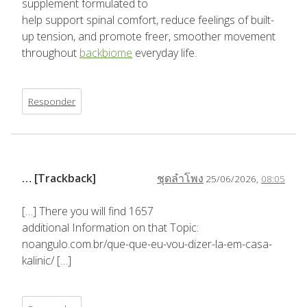
supplement formulated to
help support spinal comfort, reduce feelings of built-
up tension, and promote freer, smoother movement
throughout
backbiome
everyday life.
Responder
… [Trackback]
ชุดลำโพง
25/06/2026,
08:05
[…] There you will find 1657
additional Information on that Topic:
noangulo.com.br/que-que-eu-vou-dizer-la-em-casa-
kalinic/ […]