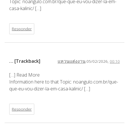
Topic: noangulo.com.br/que-que-eu-vou-dizer-la-em-
casa-kalinic/ […]
Responder
… [Trackback]
แหวนแต่งงาน
05/02/2026,
00:10
[…] Read More
Information here to that Topic: noangulo.com.br/que-
que-eu-vou-dizer-la-em-casa-kalinic/ […]
Responder