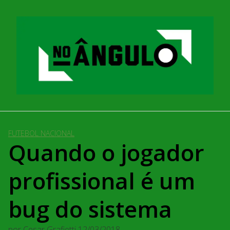
Pular
para
o
conteúdo
FUTEBOL NACIONAL
Quando o jogador
profissional é um
bug do sistema
por
Cesar Grafietti
12/03/2018