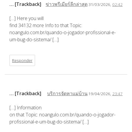
… [Trackback]
ข่าวพรีเมียร์ลีกล่าสุด
31/03/2026,
02:42
[…] Here you will
find 34132 more Info to that Topic:
noangulo.com.br/quando-o-jogador-profissional-e-
um-bug-do-sistema/ […]
Responder
… [Trackback]
บริการจัดหาแม่บ้าน
19/04/2026,
23:47
[…] Information
on that Topic: noangulo.com.br/quando-o-jogador-
profissional-e-um-bug-do-sistema/ […]