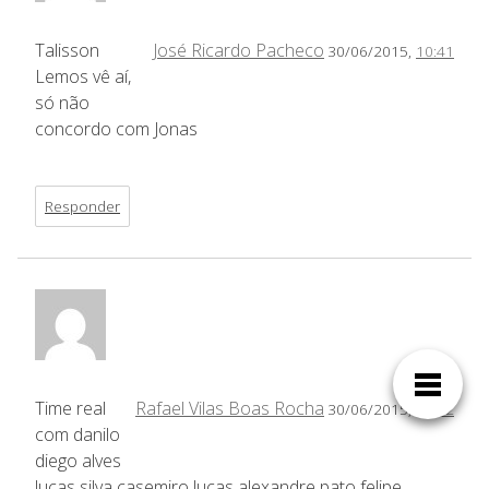
Talisson
José Ricardo Pacheco
30/06/2015,
10:41
Lemos vê aí,
só não
concordo com Jonas
Responder
Time real
Rafael Vilas Boas Rocha
30/06/2015,
21:42
com danilo
diego alves
lucas silva casemiro lucas alexandre pato felipe