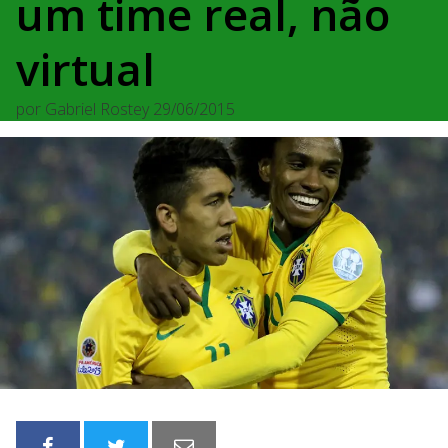
um time real, não
virtual
por
Gabriel Rostey
29/06/2015