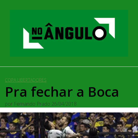
Pular
para
o
conteúdo
COPA LIBERTADORES
Pra fechar a Boca
por
Fernando Prado
26/04/2018