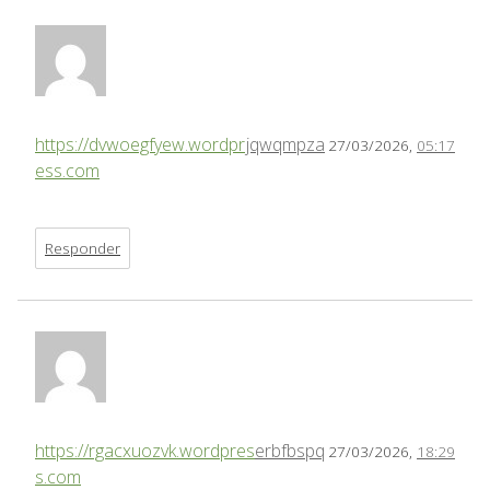
https://dvwoegfyew.wordpr
jqwqmpza
27/03/2026,
05:17
ess.com
Responder
https://rgacxuozvk.wordpres
erbfbspq
27/03/2026,
18:29
s.com