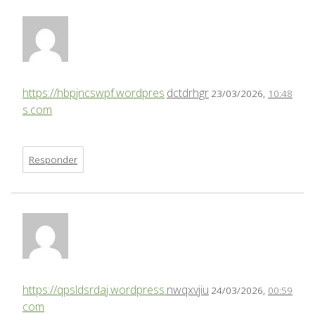
https://hbpjncswpf.wordpres
dctdrhgr
23/03/2026,
10:48
s.com
Responder
https://qpsldsrdaj.wordpress.
nwqxvjiu
24/03/2026,
00:59
com