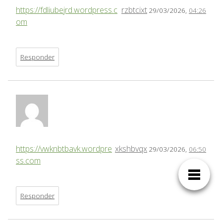
https://fdliubejrd.wordpress.c
rzbtcixt
29/03/2026,
04:26
om
Responder
https://vwknbtbavk.wordpre
xkshbvqx
29/03/2026,
06:50
ss.com
Responder