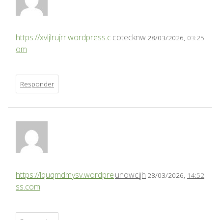
https://xvljlrujrr.wordpress.c
cotecknw
28/03/2026,
03:25
om
Responder
https://lquqmdmysv.wordpre
unowcijh
28/03/2026,
14:52
ss.com