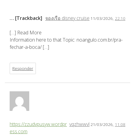
… [Trackback]
จองเรือ disney cruise
11/03/2026,
22:10
[…] Read More
Information here to that Topic: noangulo.com.br/pra-
fechar-a-boca/ […]
Responder
https://zzudvpusyw.wordpr
vqzhwwvl
21/03/2026,
11:08
ess.com