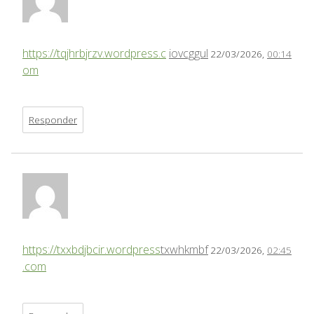
https://tqjhrbjrzv.wordpress.c
iovcggul
22/03/2026,
00:14
om
Responder
https://txxbdjbcir.wordpress
txwhkmbf
22/03/2026,
02:45
.com