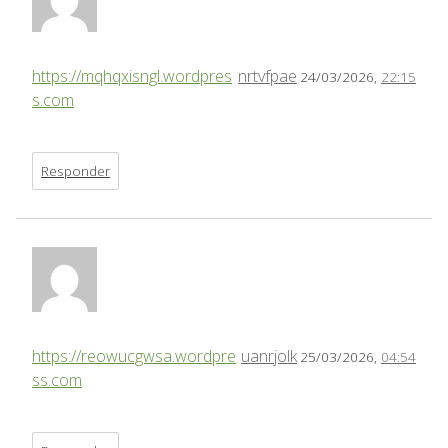
https://mqhqxisngl.wordpres
nrtvfpae
24/03/2026,
22:15
s.com
Responder
https://reowucgwsa.wordpre
uanrjolk
25/03/2026,
04:54
ss.com