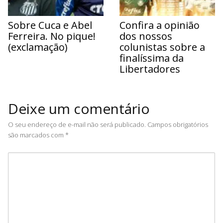
Sobre Cuca e Abel
Confira a opinião
Ferreira. No pique!
dos nossos
(exclamação)
colunistas sobre a
finalíssima da
Libertadores
Deixe um comentário
O seu endereço de e-mail não será publicado.
Campos obrigatórios
são marcados com
*