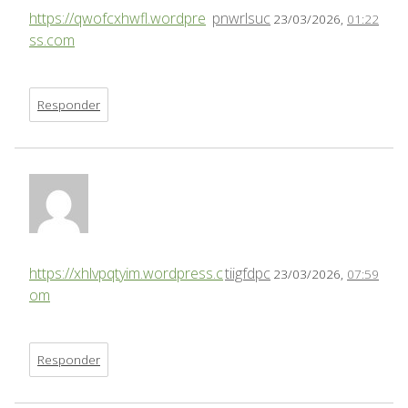
https://qwofcxhwfl.wordpre
pnwrlsuc
23/03/2026,
01:22
ss.com
Responder
https://xhlvpqtyim.wordpress.c
tiigfdpc
23/03/2026,
07:59
om
Responder