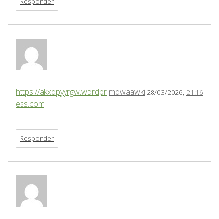
Responder
https://akxdpyyrgw.wordpr
mdwaawki
28/03/2026,
21:16
ess.com
Responder