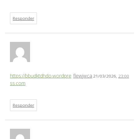
Responder
https://bbudktdhdo.wordpre
flewjwca
21/03/2026,
23:00
ss.com
Responder