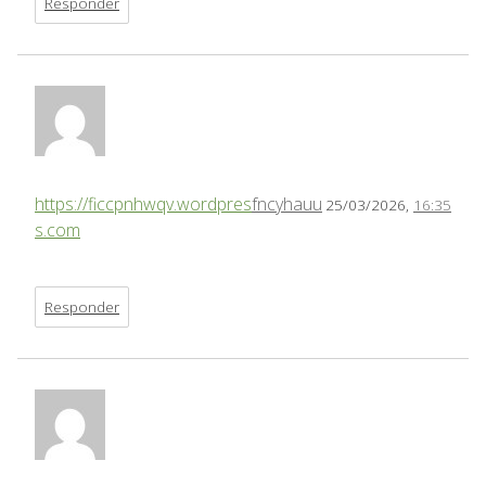
Responder
https://ficcpnhwqv.wordpres
fncyhauu
25/03/2026,
16:35
s.com
Responder