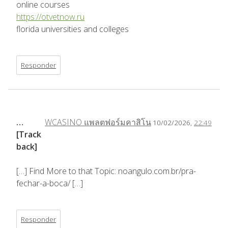
online courses
https://otvetnow.ru
florida universities and colleges
Responder
…
WCASINO แพลตฟอร์มคาสิโน
10/02/2026,
22:49
[Track
back]
[…] Find More to that Topic: noangulo.com.br/pra-
fechar-a-boca/ […]
Responder