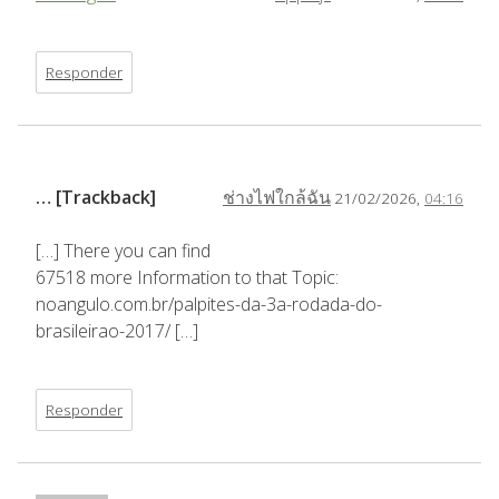
Responder
… [Trackback]
ช่างไฟใกล้ฉัน
21/02/2026,
04:16
[…] There you can find
67518 more Information to that Topic:
noangulo.com.br/palpites-da-3a-rodada-do-
brasileirao-2017/ […]
Responder