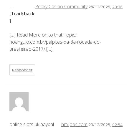
…
Peaky Casino Community
28/12/2025,
20:36
[Trackback
]
[…] Read More on to that Topic:
noangulo.com.br/palpites-da-3a-rodada-do-
brasileirao-2017/ […]
Responder
online slots uk paypal
hmljobs.com
29/12/2025,
02:54