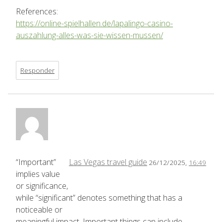
References:
https://online-spielhallen.de/lapalingo-casino-
auszahlung-alles-was-sie-wissen-mussen/
Responder
“Important”
Las Vegas travel guide
26/12/2025,
16:49
implies value
or significance,
while “significant” denotes something that has a
noticeable or
meaningful impact. Important things can include