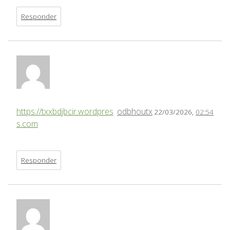
Responder
https://txxbdjbcir.wordpres
odbhoutx
22/03/2026,
02:54
s.com
Responder