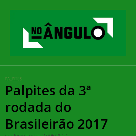
Pular
para
o
conteúdo
PALPITES
Palpites da 3ª
rodada do
Brasileirão 2017
por
Jorge Freitas
27/05/2017