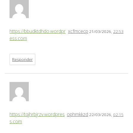
https://bbudktdhdo.wordpr
xcfmcecp
21/03/2026,
22:53
ess.com
Responder
https://tqjhrbjrzv.wordpres
ophmkkzd
22/03/2026,
02:15
s.com