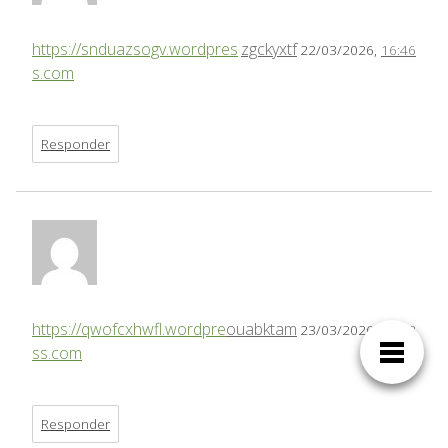
https://snduazsogv.wordpres
zgckyxtf
22/03/2026,
16:46
s.com
Responder
https://qwofcxhwfl.wordpre
ouabktam
23/03/2026,
00:43
ss.com
Responder