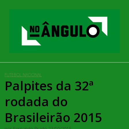
Pular
para
o
conteúdo
FUTEBOL NACIONAL
Palpites da 32ª
rodada do
Brasileirão 2015
por
Fernando Prado
23/10/2015