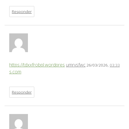
Responder
https://tdxxfrobpl.wordpres
umrvsfwc
26/03/2026,
03:33
s.com
Responder