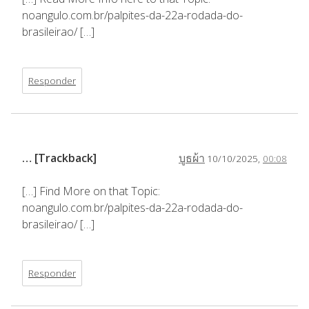
noangulo.com.br/palpites-da-22a-rodada-do-
brasileirao/ […]
Responder
… [Trackback]
บูธผ้า
10/10/2025,
00:08
[…] Find More on that Topic:
noangulo.com.br/palpites-da-22a-rodada-do-
brasileirao/ […]
Responder