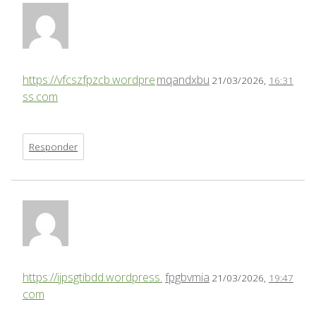
https://vfcszfpzcb.wordpre
mqandxbu
21/03/2026,
16:31
ss.com
Responder
https://ijpsgtibdd.wordpress.
fpgbvmia
21/03/2026,
19:47
com