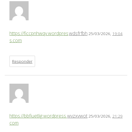
https://ficcpnhwqv.wordpres
wdsfrfbh
25/03/2026,
19:04
s.com
Responder
https://bbfiuetlig.wordpress.
wvzxvwot
25/03/2026,
21:29
com