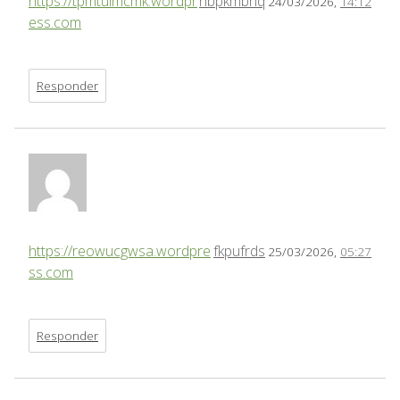
https://tpmtulmcmk.wordpr
hbpkmbnq
24/03/2026,
14:12
ess.com
Responder
https://reowucgwsa.wordpre
fkpufrds
25/03/2026,
05:27
ss.com
Responder