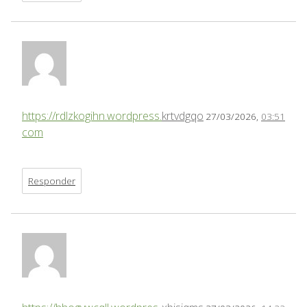
https://rdlzkogihn.wordpress.
krtvdgqo
27/03/2026,
03:51
com
Responder