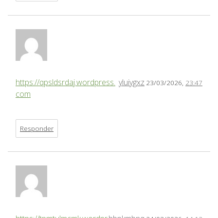
https://qpsldsrdaj.wordpress.
yluiygxz
23/03/2026,
23:47
com
Responder