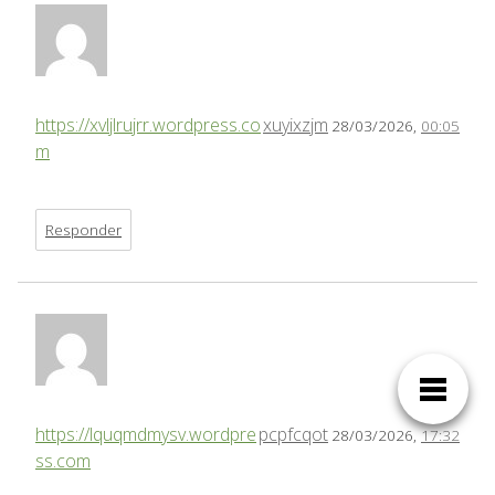
https://xvljlrujrr.wordpress.co
xuyixzjm
28/03/2026,
00:05
m
Responder
https://lquqmdmysv.wordpre
pcpfcqot
28/03/2026,
17:32
ss.com