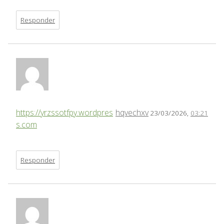
Responder
https://yrzssotfpy.wordpres
hqvechxv
23/03/2026,
03:21
s.com
Responder