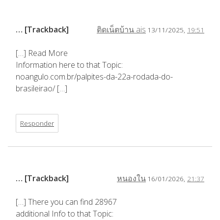
… [Trackback]
ติดเน็ตบ้าน ais
13/11/2025,
19:51
[…] Read More
Information here to that Topic:
noangulo.com.br/palpites-da-22a-rodada-do-
brasileirao/ […]
Responder
… [Trackback]
หนองใน
16/01/2026,
21:37
[…] There you can find 28967
additional Info to that Topic: