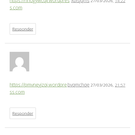
https://hhogywcqll.wordpres
xbisjqms
27/03/2026,
14:22
s.com
Responder
https://pmvneyjzqi.wordpre
bvqmchqe
27/03/2026,
21:57
ss.com
Responder