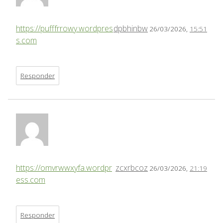
https://pufffrrowy.wordpres
dpbhinbw
26/03/2026,
15:51
s.com
Responder
https://omvrwwxyfa.wordpr
zcxrbcoz
26/03/2026,
21:19
ess.com
Responder