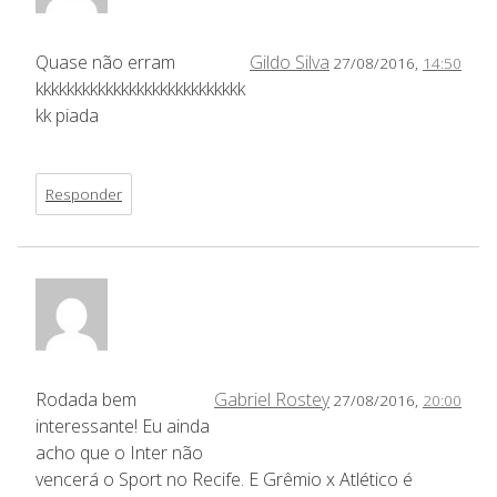
Quase não erram
Gildo Silva
27/08/2016,
14:50
kkkkkkkkkkkkkkkkkkkkkkkkkkk
kk piada
Responder
Rodada bem
Gabriel Rostey
27/08/2016,
20:00
interessante! Eu ainda
acho que o Inter não
vencerá o Sport no Recife. E Grêmio x Atlético é