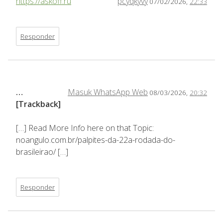
https://askoff.ru
pcyqkyvy
07/02/2026,
22:33
Responder
…
Masuk WhatsApp Web
08/03/2026,
20:32
[Trackback]
[…] Read More Info here on that Topic:
noangulo.com.br/palpites-da-22a-rodada-do-
brasileirao/ […]
Responder