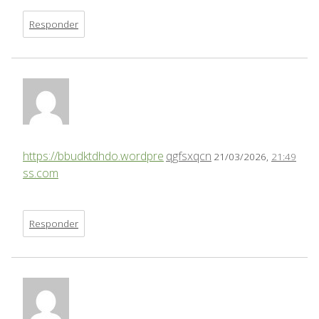
Responder
https://bbudktdhdo.wordpre
qgfsxqcn
21/03/2026,
21:49
ss.com
Responder