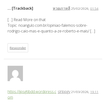
… [Trackback]
หวยเกาหลี
25/02/2026,
01:54
[…] Read More on that
Topic: noangulo.com.br/opiniao-falemos-sobre-
rodrigo-caio-mas-e-quanto-a-ze-roberto-e-mais/ […]
Responder
https://ijpsgtibdd.wordpress.c
slrlppgv
21/03/2026,
19:11
om