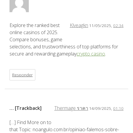
Explore the ranked best
Klveagkn
11/05/2025,
02:34
online casinos of 2025.
Compare bonuses, game
selections, and trustworthiness of top platforms for
secure and rewarding gameplay
crypto casino
.
Responder
… [Trackback]
Thermage ราคา
14/09/2025,
01:10
[…] Find More on to
that Topic: noangulo.com.br/opiniao-falemos-sobre-