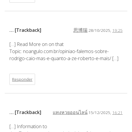
… [Trackback]
思博瑞
28/10/2025,
19:25
[…] Read More on on that
Topic: noangulo.com.br/opiniao-falemos-sobre-
rodrigo-caio-mas-e-quanto-a-ze-roberto-e-mais/ […]
Responder
… [Trackback]
แทงหวยออนไลน์
15/12/2025,
16:21
[…] Information to