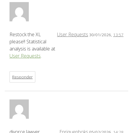
Restock the XL
User Requests
30/01/2026,
13:57
please!! Statistical
analysis is available at
User Requests
.
Responder
divorce lawyer
Enriquephoks
05/02/2026,
14:28