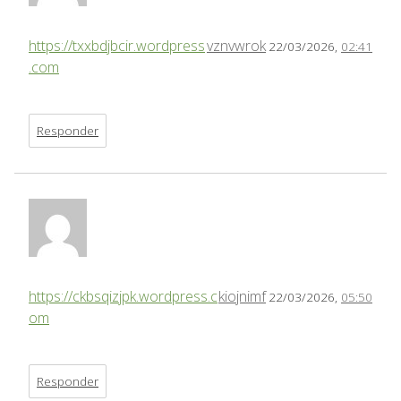
https://txxbdjbcir.wordpress
vznvwrok
22/03/2026,
02:41
.com
Responder
https://ckbsqizjpk.wordpress.c
kiojnimf
22/03/2026,
05:50
om
Responder