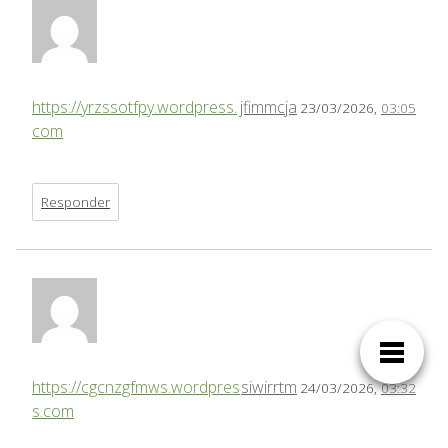
https://yrzssotfpy.wordpress.
jfimmcja
23/03/2026,
03:05
com
Responder
https://cgcnzgfmws.wordpres
siwirrtm
24/03/2026,
03:32
s.com