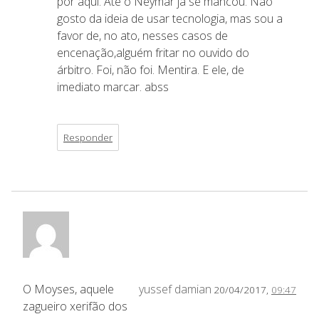
por aqui. Até o Neymar já se mancou. Não
gosto da ideia de usar tecnologia, mas sou a
favor de, no ato, nesses casos de
encenação,alguém fritar no ouvido do
árbitro. Foi, não foi. Mentira. E ele, de
imediato marcar. abss
Responder
O Moyses, aquele
yussef damian
20/04/2017,
09:47
zagueiro xerifão dos