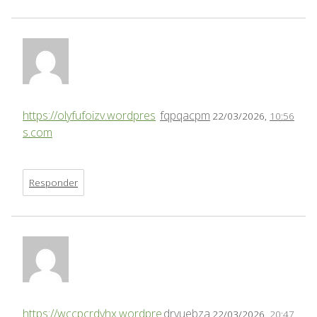
https://olyfufoizv.wordpres
fqpqacpm
22/03/2026,
10:56
s.com
Responder
https://wccpcrdyhx.wordpre
drvuebza
22/03/2026,
20:47