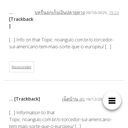
…
บุหรี่นอกเก็บเงินปลายทาง
20/10/2025,
19:33
[Trackback
]
[…] Info on that Topic: noangulo.com.br/o-torcedor-
sul-americano-tem-mais-sorte-que-o-europeu/ […]
Responder
… [Trackback]
เน็ตบ้าน ais
18/12/2025,
22:43
[…] Information to that
Topic: noangulo.com.br/o-torcedor-sul-americano-
tem-mais-sorte-que-o-europeu/ […]