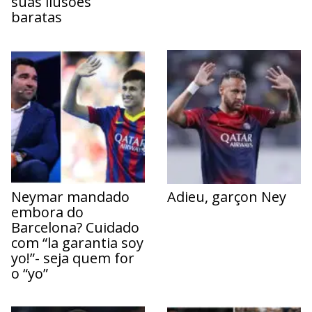
suas ilusões
baratas
Neymar mandado
Adieu, garçon Ney
embora do
Barcelona? Cuidado
com “la garantia soy
yo!”- seja quem for
o “yo”