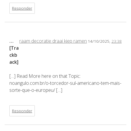
Responder
…
raam decoratie draai kiep ramen
14/10/2025,
23:38
[Tra
ckb
ack]
[…] Read More here on that Topic:
noangulo.com.br/o-torcedor-sul-americano-tem-mais-
sorte-que-o-europeu/ […]
Responder