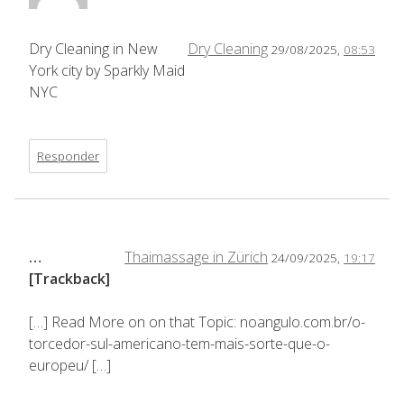
Dry Cleaning in New
Dry Cleaning
29/08/2025,
08:53
York city by Sparkly Maid
NYC
Responder
…
Thaimassage in Zürich
24/09/2025,
19:17
[Trackback]
[…] Read More on on that Topic: noangulo.com.br/o-
torcedor-sul-americano-tem-mais-sorte-que-o-
europeu/ […]