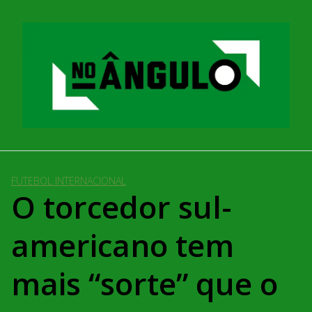
Pular
para
o
conteúdo
FUTEBOL INTERNACIONAL
O torcedor sul-
americano tem
mais “sorte” que o