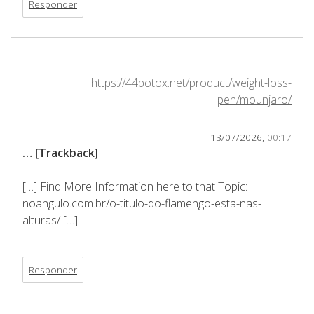
Responder
https://44botox.net/product/weight-loss-
pen/mounjaro/
13/07/2026,
00:17
… [Trackback]
[…] Find More Information here to that Topic:
noangulo.com.br/o-titulo-do-flamengo-esta-nas-
alturas/ […]
Responder