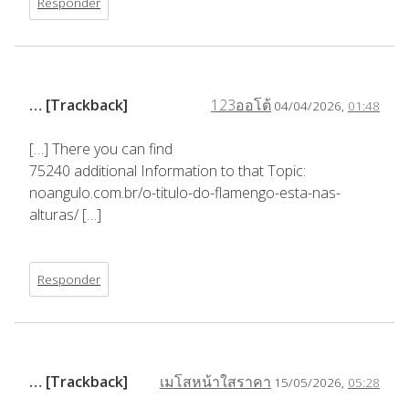
Responder
… [Trackback]
123ออโต้
04/04/2026,
01:48
[…] There you can find
75240 additional Information to that Topic:
noangulo.com.br/o-titulo-do-flamengo-esta-nas-
alturas/ […]
Responder
… [Trackback]
เมโสหน้าใสราคา
15/05/2026,
05:28