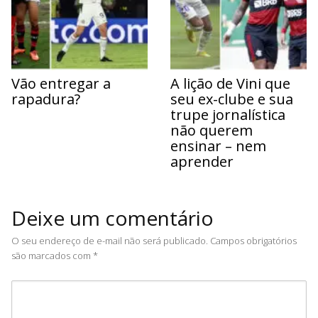
Vão entregar a
A lição de Vini que
rapadura?
seu ex-clube e sua
trupe jornalística
não querem
ensinar – nem
aprender
Deixe um comentário
O seu endereço de e-mail não será publicado.
Campos obrigatórios
são marcados com
*