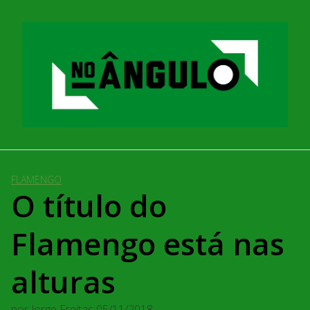
Pular
para
o
conteúdo
FLAMENGO
O título do
Flamengo está nas
alturas
por
Jorge Freitas
05/11/2018