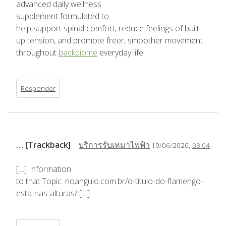
advanced daily wellness
supplement formulated to
help support spinal comfort, reduce feelings of built-
up tension, and promote freer, smoother movement
throughout
backbiome
everyday life.
Responder
… [Trackback]
บริการรับเหมาไฟฟ้า
19/06/2026,
03:04
[…] Information
to that Topic: noangulo.com.br/o-titulo-do-flamengo-
esta-nas-alturas/ […]