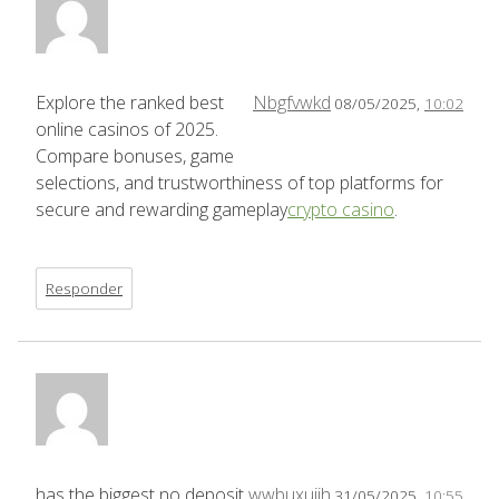
Explore the ranked best
Nbgfvwkd
08/05/2025,
10:02
online casinos of 2025.
Compare bonuses, game
selections, and trustworthiness of top platforms for
secure and rewarding gameplay
crypto casino
.
Responder
has the biggest no deposit
wwbuxuiih
31/05/2025,
10:55