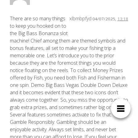
There are so many things
xlbmbpfyd
04/07/2025,
13:18
to keep you hooked on to
the Big Bass Bonanza slot
machine! Chief among them are themed symbols and
bonus features, all set to make your fishing trip a
memorable one. Let’s introduce you to the prior
because they are the foremost things you would
notice floating on the reels. To collect Money Prizes
offered by Fish, you need both Fish and Fisherman in
one spin. Demo Big Bass Vegas Double Down Deluxe
and it becomes evident that these two icons don’t
always come together. So, you miss the opportunity to
grab extra prizes, and sometimes rather big ones.
Several features sometimes activate to fix that.
Gamble Responsibly: Gambling should be an
enjoyable activity. Always set limits, and never bet
more than you can afford to lose. If you feel your