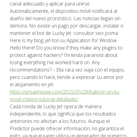
canal adecuado y aplicar para unirse.
Automáticamente, el dispositivo móvil notificará al
dueño del nuevo pronóstico. Las noticias llegan sin
demora. No existe un pago por descargar, instalar o
mantener el bot de Lucky Jet. consultor seo josma
Here is my blog; jet-ton.su Application for Window
Hello there! Do you know if they make any plugins to
protect against hackers? I’m kinda paranoid about
losing everything I’ve worked hard on. Any
recommendations? – Ella rara vez viaja con el equipo,
pero cuando lo hace, tiende a expresar su amor por
el alojamiento en jet.
https://ensaphelaw.com/2025/05/28/balloon-en-tu-
movil-chileno-tutorial-detallado/
Cada ronda de Lucky Jet opera de manera
independiente, lo que significa que los resultados
anteriores no afectan a los futuros. Aunque el
Predictor puede ofrecer información, no garantiza el
éxito, ya que el juego utiliza un generador de números