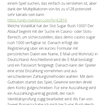
einem Spiel suchen, das einfach zu verstehen ist, aber
dank der Multiplikatoren von bis zu x128 potenziell
sehr lukrativ sein kann.
https://unity-nutrition.com/?p=62816
Welche Volatilität hat der Slot Sugar Rush 1000? Der
Ablauf beginnt mit der Suche im Casino- oder Slots-
Bereich, um sicherzustellen, dass demo casino sugar
rush 1000 verfügbar ist. Danach erfolgt die
Registrierung über ein kurzes Formular mit
persönlichen Daten wie Name, E-Mail und Wohnsitz in
Deutschland. Anschließend wird die E-Mail bestätigt
und ein Passwort festgelegt. Danach kann der Spieler
eine erste Einzahlung vornehmen und aus
verschiedenen Zahlungsmethoden wählen. Mit dem
Guthaben startet das Spiel, Gewinne werden direkt
dem Konto gutgeschrieben. Für eine Auszahlung wird
ein Auszahlungsantrag gestellt, der nach
Identitätsprüfung zügig bearbeitet wird. Als Fan von
Sweet Bonanza habe ich mich bei Sugar Rush gleich