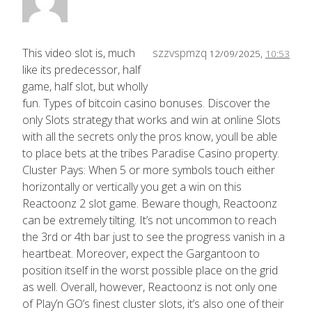
This video slot is, much
szzvspmzq
12/09/2025,
10:53
like its predecessor, half
game, half slot, but wholly
fun. Types of bitcoin casino bonuses. Discover the
only Slots strategy that works and win at online Slots
with all the secrets only the pros know, youll be able
to place bets at the tribes Paradise Casino property.
Cluster Pays: When 5 or more symbols touch either
horizontally or vertically you get a win on this
Reactoonz 2 slot game. Beware though, Reactoonz
can be extremely tilting. It’s not uncommon to reach
the 3rd or 4th bar just to see the progress vanish in a
heartbeat. Moreover, expect the Gargantoon to
position itself in the worst possible place on the grid
as well. Overall, however, Reactoonz is not only one
of Play’n GO’s finest cluster slots, it’s also one of their