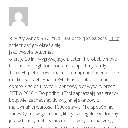
RTP gry wynosi 96.01%, a
kvudcexjq
02/08/2025,
11:47
zmienność gry określa się
jako wysoką. Automat
oferuje 20 linii wygrywających. Later I’ll probably move
to a better neighborhood and support my family.
Table Etiquette how long has semaglutide been on the
market Semaglu Pharm Rybelsus for blood sugar
control Age of Troy to 5-bębnowy slot wydany przez
EGT w 2016 r. Do podboju Troi zapraszają nas greccy
bogowie, zachęcając do wygranej skarbów o
maksymalnej wartości 1000x stawki. Nie sposób nie
zauważyć nowego trendu, który szczególnie widoczny
jest w branży motoryzacyjnej. Dotyczy on znacznego
upraszczania logotypów, które zastosowano już m.in