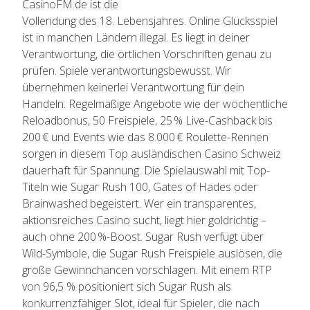
CasinoFM.de ist die
Vollendung des 18. Lebensjahres. Online Glücksspiel
ist in manchen Ländern illegal. Es liegt in deiner
Verantwortung, die örtlichen Vorschriften genau zu
prüfen. Spiele verantwortungsbewusst. Wir
übernehmen keinerlei Verantwortung für dein
Handeln. Regelmäßige Angebote wie der wöchentliche
Reloadbonus, 50 Freispiele, 25 % Live-Cashback bis
200 € und Events wie das 8.000 € Roulette-Rennen
sorgen in diesem Top ausländischen Casino Schweiz
dauerhaft für Spannung. Die Spielauswahl mit Top-
Titeln wie Sugar Rush 100, Gates of Hades oder
Brainwashed begeistert. Wer ein transparentes,
aktionsreiches Casino sucht, liegt hier goldrichtig –
auch ohne 200 %-Boost. Sugar Rush verfügt über
Wild-Symbole, die Sugar Rush Freispiele auslösen, die
große Gewinnchancen vorschlagen. Mit einem RTP
von 96,5 % positioniert sich Sugar Rush als
konkurrenzfähiger Slot, ideal für Spieler, die nach