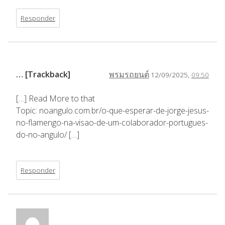
Responder
… [Trackback]
พรมรถยนต์
12/09/2025,
09:50
[…] Read More to that
Topic: noangulo.com.br/o-que-esperar-de-jorge-jesus-
no-flamengo-na-visao-de-um-colaborador-portugues-
do-no-angulo/ […]
Responder