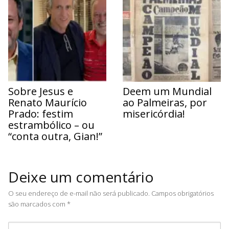
Sobre Jesus e
Deem um Mundial
Renato Maurício
ao Palmeiras, por
Prado: festim
misericórdia!
estrambólico – ou
“conta outra, Gian!”
Deixe um comentário
O seu endereço de e-mail não será publicado.
Campos obrigatórios
são marcados com
*