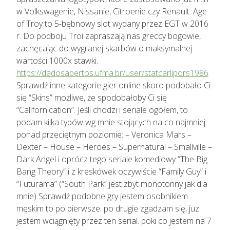
w Volkswagenie, Nissanie, Citroenie czy Renault. Age
of Troy to 5-bębnowy slot wydany przez EGT w 2016
r. Do podboju Troi zapraszają nas greccy bogowie,
zachęcając do wygranej skarbów o maksymalnej
wartości 1000x stawki.
https://dadosabertos.ufma.br/user/statcarlipors1986
Sprawdź inne kategorie gier online skoro podobało Ci
się “Skins” możliwe, że spodobałoby Ci się
“Californication”. Jeśli chodzi i seriale ogółem, to
podam kilka typów wg mnie stojących na co najmniej
ponad przeciętnym poziomie: – Veronica Mars –
Dexter – House – Heroes – Supernatural – Smallville –
Dark Angel i oprócz tego seriale komediowy “The Big
Bang Theory” i z kreskówek oczywiście “Family Guy” i
“Futurama” (“South Park” jest zbyt monotonny jak dla
mnie) Sprawdź podobne gry jestem osobnikiem
męskim to po pierwsze. po drugie zgadzam się, juz
jestem wciągnięty przez ten serial. poki co jestem na 7