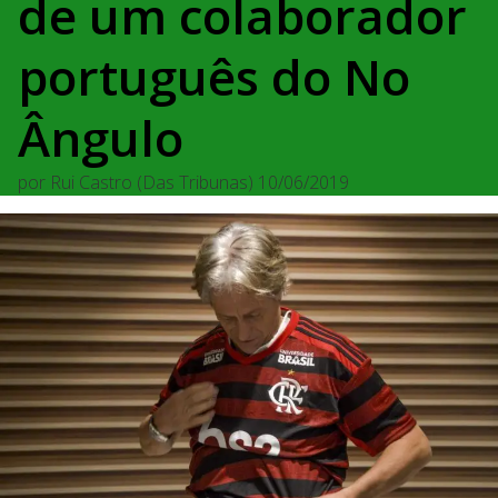
de um colaborador
português do No
Ângulo
por
Rui Castro (Das Tribunas)
10/06/2019