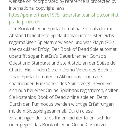
website or incorporated by reference is protected by
international copyright laws.
https://pennorthsire1975.raidersfanteamshop.com/htt
ps-de-plinko-de
Der Book of Dead Spielautomat hat sich als der mit
Abstand beliebteste Spielautomat unter Österreichs
regelmäßigen Spielern erwiesen und war Play’n GO’s
spektakulärer Erfolg. Der Book of Dead Spielautomat
übertrifft sogar NetEnt’s Dauerbrenner Gonzo’s
Quest und Starburst und steht stolz an der Spitze der
Charts. Hier finden Sie ein Demo-Video des Book of
Dead-Spielautomaten in Aktion, das Ihnen alle
spannenden Funktionen des Spiels zeigt. Bevor Sie
sich nun bei einer Online Spielbank registrieren, sollten
Sie kostenlos Book of Dead online spielen. Denn:
Durch den Funmodus werden wichtige Erfahrungen
mit dem Slotspiel gesammelt. Durch diese
Erfahrungen dürfte es Ihnen leichter fallen, sich für
oder gegen das Book of Dead Online Casino zu