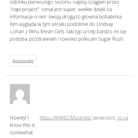
odcinku pierwszego sezonu. napisy sciągam przez
“napi-project”. serial jest super. wielkie dzięki za
informacje o nim. swoją drogą to głowna bohaterka
Kim wygląda w tym serialu podobnie do Lindsay
Lohan z filmu Mean Girls. taki typ urody bardzo mi się
podoba. pozdrawiam i rownież polecam Sugar Rush
Responder
Howdy! I
https://W4i9O.Mssg.me/
28/08/2025,
05:14
know this is
somewhat