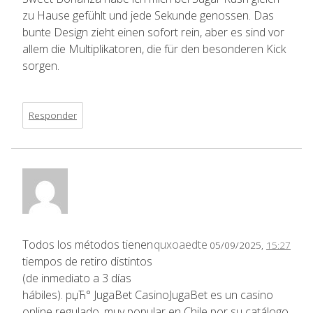
zu Hause gefühlt und jede Sekunde genossen. Das
bunte Design zieht einen sofort rein, aber es sind vor
allem die Multiplikatoren, die für den besonderen Kick
sorgen.
Responder
Todos los métodos tienen
quxoaedte
05/09/2025,
15:27
tiempos de retiro distintos
(de inmediato a 3 días
hábiles). рџЋ° JugaBet CasinoJugaBet es un casino
online regulado, muy popular en Chile por su catálogo