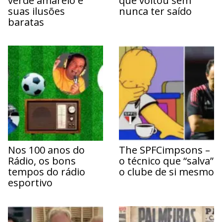
verde amarelo e
que voltou sem
suas ilusões
nunca ter saído
baratas
Nos 100 anos do
The SPFCimpsons –
Rádio, os bons
o técnico que “salva”
tempos do rádio
o clube de si mesmo
esportivo