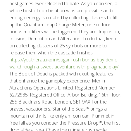
best games ever released to date. As you can see, a
whole host of combination wins are possible and if
enough energy is created by collecting clusters to fill
up the Quantum Leap Charge Meter, one of four
bonus modifiers will be triggered. They are: Implosion,
Incision, Demolition and Alteration. To do that, keep
on collecting clusters of 25 symbols or more to
release them when the cascade finishes.
https://youtheraa.iikd.in/sugar-rush-bonus-buy-demo-
walkthrough-a-sweet-adventure-with-pragmatic-play/
The Book of Dead is packed with exciting features
that enhance the gameplay experience: Merlin
Attractions Operations Limited. Registered Number:
6272935. Registered Office: Arbor Building, 16th Floor,
255 Blackfriars Road, London, SE1 9AX For the
bravest vacationers, Star of the Seas℠ brings a
mountain of thrills like only an Icon can. Plummet in
free fall as you conquer the Pressure Drop℠, the first
drop slide at sea. Chase the ultimate rush while