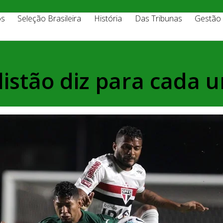
os
Seleção Brasileira
História
Das Tribunas
Gestão
listão diz para cada 