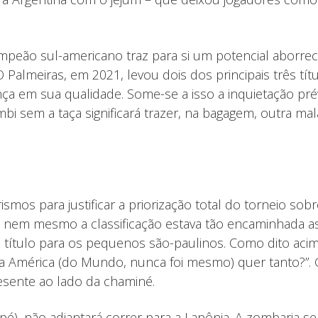
campeão sul-americano traz para si um potencial aborr
 Palmeiras, em 2021, levou dois dos principais três tít
ça em sua qualidade. Some-se a isso a inquietação pr
mbi sem a taça significará trazer, na bagagem, outra 
rismos para justificar a priorização total do torneio so
o nem mesmo a classificação estava tão encaminhada a
ítulo para os pequenos são-paulinos. Como dito acima, 
 da América (do Mundo, nunca foi mesmo) quer tanto?”.
esente ao lado da chaminé.
é), não adiantará correr para a Lapônia. A zombaria se