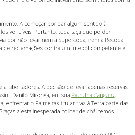
ecimento. A começar por dar algum sentido à
ulos vencíveis. Portanto, toda taça que perder
évia por não levar nem a Supercopa, nem a Recopa
mala de reclamações contra um futebol competente e
bre a Libertadores. A decisão de levar apenas reservas
ssim. Danilo Mironga, em sua
Patrulha Canguru
,
enfrentar o Palmeiras titular traz à Terra parte das
 Graças a esta inesperada colher de chá, temos
rá geral, com direito a sugestões de que o SPFC