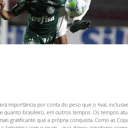
 terá importância por conta do peso que o rival, inclus
te quanto brasileiro, em outros tempos. Os tempos atua
 mais gratificante que a própria conquista. Como as Co
o a Argentina com o jejum – que deixou jogadores como