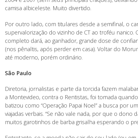
camisa albiceleste. Muito divertido.
Por outro lado, com titulares desde a semifinal, o 
supervalorização do vizinho de CT ao troféu nanico. O
completo dará, ao ganhador, grande dose de confian
(nos pênaltis, após perder em casa). Voltar do Moru
até moderno, porém ordinário.
São Paulo
Diretoria, jornalistas e parte da torcida fazem malaba
a Montevideo, contra o Rentistas, foi tomada quand
batizou como “Operação Papai Noel” a busca por um t
viajadas verbais. “Se não vale nada, por que o dono
muitos garotinhos de barba grisalha esperando o pr
Entretanto, se a moeda não cair do seu lado (ou em p