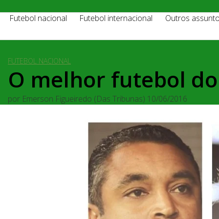
Futebol nacional
Futebol internacional
Outros assunt
FUTEBOL NACIONAL
O melhor futebol do 
por
Emerson Figueiredo (Das Tribunas)
10/06/2016