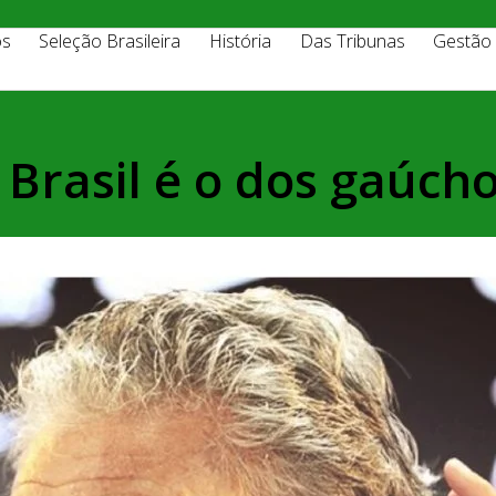
os
Seleção Brasileira
História
Das Tribunas
Gestão
Brasil é o dos gaúch