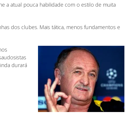
une a atual pouca habilidade com o estilo de muita
has dos clubes. Mais tática, menos fundamentos e
nos
saudosistas
ainda durará