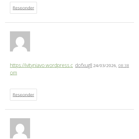
Responder
https://ivityniavo.wordpress.c
dofxugll
24/03/2026,
08:38
om
Responder