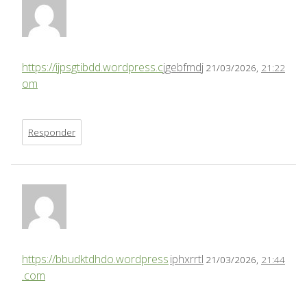
https://ijpsgtibdd.wordpress.c
jgebfmdj
21/03/2026,
21:22
om
Responder
https://bbudktdhdo.wordpress
iphxrrtl
21/03/2026,
21:44
.com