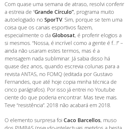
Com quase uma semana de atraso, resolvi conferir
a estreia de “
Grande Círculo”
, programa muito
autoelogiado no
SporTV
. Sim, porque se tem uma
coisa que os canais esportivos fazem,
especialmente o da
Globosat
, é proferir elogios a
si mesmos. “Nossa, é incrível como a gente é f…!” –
ainda não usaram estes termos, mas é a
mensagem nada subliminar. Já sabia disso há
quase dez anos, quando escrevia colunas para a
revista ANTAS, no FOMQ (editada por Gustavo
Fernandes, que até hoje copia minha técnica de
cinco parágrafos). Por isso já entrei no Youtube
ciente do que poderia encontrar. Mas teve mais.
Teve “resistência”. 2018 não acabará em 2018.
O elemento surpresa foi
Caco Barcellos
, muso
dos PIMBAS (pseudo-intelectuais metidos a besta