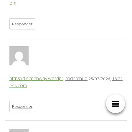
om
Responder
https://ficcpnhwqv.wordpr
midhmhuo
25/03/2026,
18:22
ess.com
Responder