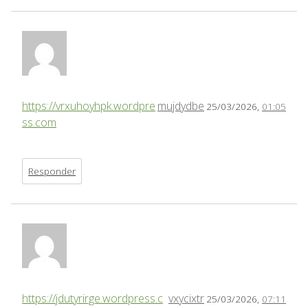
https://vrxuhoyhpk.wordpre
mujdydbe
25/03/2026,
01:05
ss.com
Responder
https://jdutyrirge.wordpress.c
vxycixtr
25/03/2026,
07:11