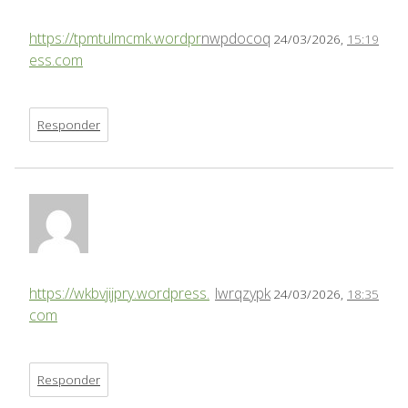
https://tpmtulmcmk.wordpr
nwpdocoq
24/03/2026,
15:19
ess.com
Responder
https://wkbvjijpry.wordpress.
lwrqzypk
24/03/2026,
18:35
com
Responder