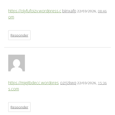
https://olyfufoizv.wordpress.c
biinxafp
22/03/2026,
08:46
om
Responder
https://mjejtbdecc.wordpres
ozrjzkwq
22/03/2026,
15:36
s.com
Responder