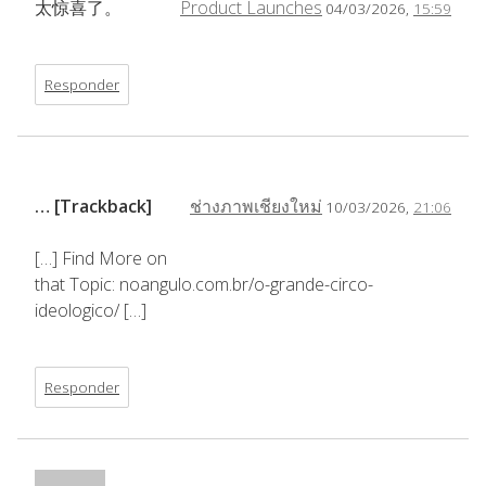
太惊喜了。
Product Launches
04/03/2026,
15:59
Responder
… [Trackback]
ช่างภาพเชียงใหม่
10/03/2026,
21:06
[…] Find More on
that Topic: noangulo.com.br/o-grande-circo-
ideologico/ […]
Responder