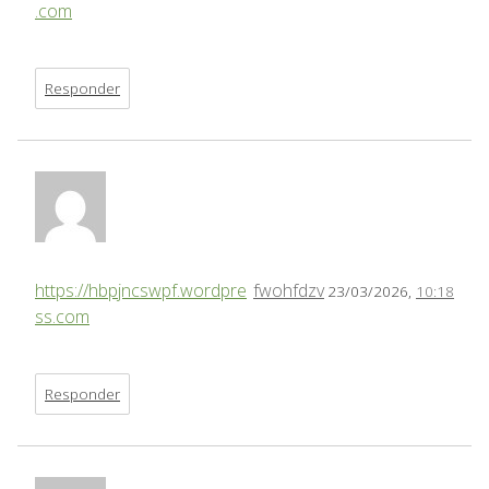
.com
Responder
https://hbpjncswpf.wordpre
fwohfdzv
23/03/2026,
10:18
ss.com
Responder