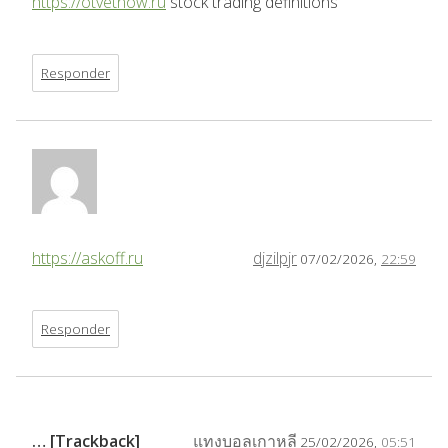
https://otvetnow.ru
stock trading definitions
Responder
https://askoff.ru
djzilpjr
07/02/2026,
22:59
Responder
… [Trackback]
แทงบอลเกาหลี
25/02/2026,
05:51