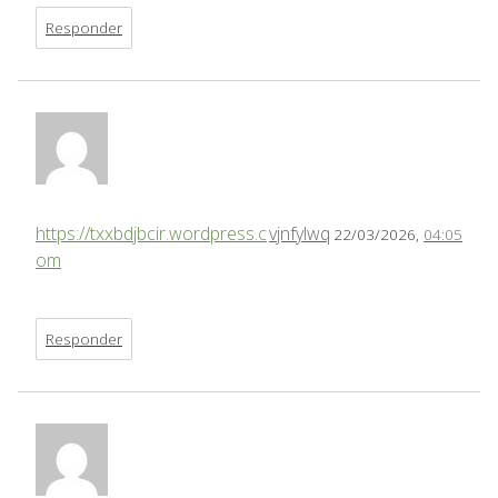
Responder
https://txxbdjbcir.wordpress.c
vjnfylwq
22/03/2026,
04:05
om
Responder