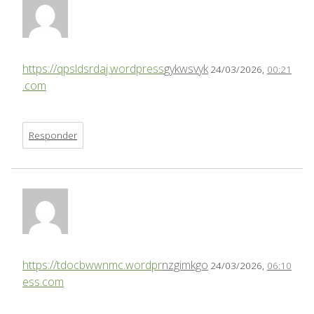
https://qpsldsrdaj.wordpress
gykwsvyk
24/03/2026,
00:21
.com
Responder
https://tdocbwwnmc.wordpr
nzgimkgo
24/03/2026,
06:10
ess.com