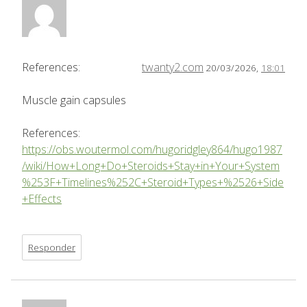
References:
twanty2.com
20/03/2026,
18:01
Muscle gain capsules
References:
https://obs.woutermol.com/hugoridgley864/hugo1987
/wiki/How+Long+Do+Steroids+Stay+in+Your+System
%253F+Timelines%252C+Steroid+Types+%2526+Side
+Effects
Responder