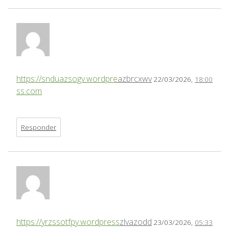
https://snduazsogv.wordpre
azbrcxwv
22/03/2026,
18:00
ss.com
Responder
https://yrzssotfpy.wordpress
zlvazodd
23/03/2026,
05:33