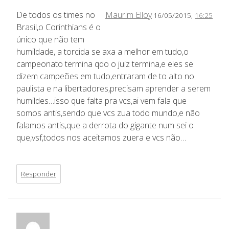
De todos os times no
Maurim Elloy
16/05/2015,
16:25
Brasil,o Corinthians é o
único que não tem
humildade, a torcida se axa a melhor em tudo,o
campeonato termina qdo o juiz termina,e eles se
dizem campeões em tudo,entraram de to alto no
paulista e na libertadores,precisam aprender a serem
humildes…isso que falta pra vcs,ai vem fala que
somos antis,sendo que vcs zua todo mundo,e não
falamos antis,que a derrota do gigante num sei o
que,vsf,todos nos aceitamos zuera e vcs não…
Responder