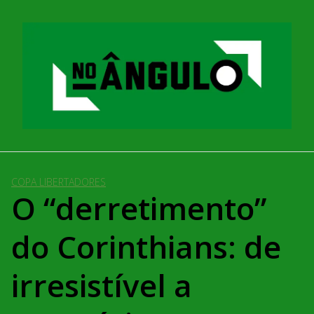
Pular
para
o
conteúdo
COPA LIBERTADORES
O “derretimento”
do Corinthians: de
irresistível a