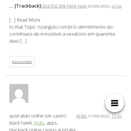
… [Trackback]
click this link here now
02/09/2025,
07:46
[…] Read More
to that Topic: noangulo.com.br/o-derretimento-do-
corinthians-de-irresistivel-a-vexatorio-em-quarenta-
dias/ […]
Responder
australian online isle casino
Ardis
17/09/2025,
17:35
black hawk;
Ardis
, apps,
blackjack online casino australia