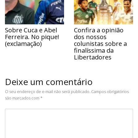
Sobre Cuca e Abel
Confira a opinião
Ferreira. No pique!
dos nossos
(exclamação)
colunistas sobre a
finalíssima da
Libertadores
Deixe um comentário
O seu endereço de e-mail não será publicado.
Campos obrigatórios
são marcados com
*