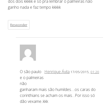
dos dois kkkkk e só pra lembrar o palmeiras não
ganho nada e faz tempo kkkkk
Responder
O são paulo
Henrique Ávila
17/05/2015,
01:20
e o palmeiras
não
ganharam mais são humildes….os caras do
corinthians se acham os mais…Por isso só
dão vexame..kkk